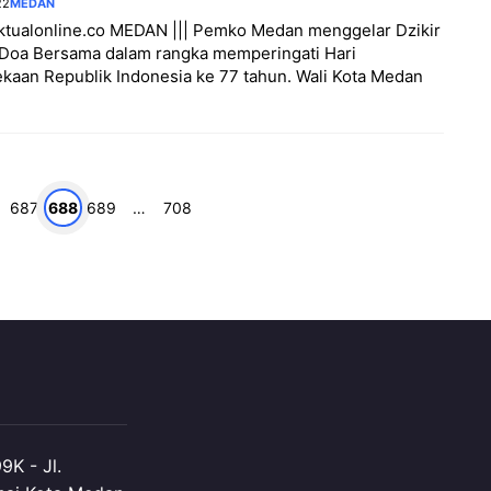
22
MEDAN
aktualonline.co MEDAN ||| Pemko Medan menggelar Dzikir
 Doa Bersama dalam rangka memperingati Hari
aan Republik Indonesia ke 77 tahun. Wali Kota Medan
Halaman
Halaman
Halaman
Halaman
687
688
689
…
708
K - Jl.