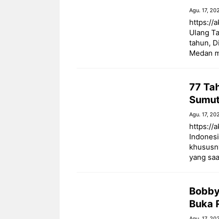
Agu. 17, 20
https://
Ulang T
tahun, 
Medan m
77 Ta
Sumut
Agu. 17, 20
https://
Indonesi
khususny
yang saat
Bobby
Buka 
Agu. 17, 20