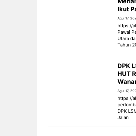
Meria
Ikut 
Agu. 17, 20
https://
Pawai P
Utara d
Tahun 2
DPK L
HUT R
Wana
Agu. 17, 20
https://
perlomb
DPK LSM
Jalan