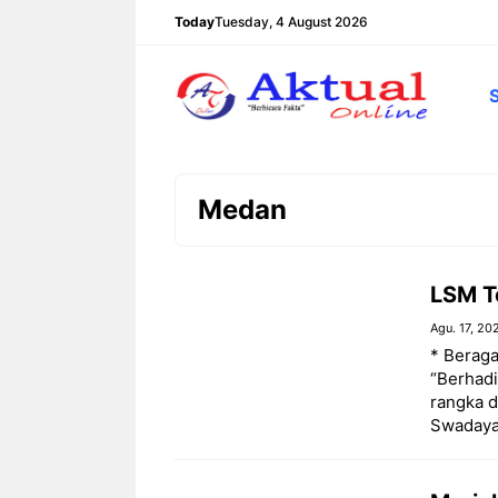
Langsung
Today
Tuesday, 4 August 2026
ke
isi
Medan
LSM T
Agu. 17, 20
* Berag
“Berhadi
rangka d
Swadaya