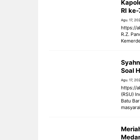
Kapol
RI ke-
Agu. 17, 20
https://
R.Z. Pan
Kemerdek
Syahn
Soal 
Agu. 17, 20
https://
(RSU) In
Batu Bar
masyarak
Meria
Medan