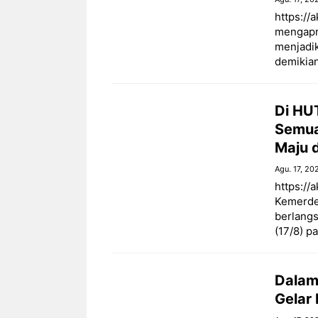
https://
mengapre
menjadi
demikia
Di HU
Semua
Maju 
Agu. 17, 20
https://
Kemerde
berlang
(17/8) pa
Dalam
Gelar