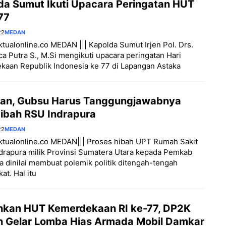
da Sumut Ikuti Upacara Peringatan HUT
77
22
MEDAN
aktualonline.co MEDAN ||| Kapolda Sumut Irjen Pol. Drs.
ca Putra S., M.Si mengikuti upacara peringatan Hari
aan Republik Indonesia ke 77 di Lapangan Astaka
an, Gubsu Harus Tanggungjawabnya
Hibah RSU Indrapura
22
MEDAN
aktualonline.co MEDAN||| Proses hibah UPT Rumah Sakit
drapura milik Provinsi Sumatera Utara kepada Pemkab
a dinilai membuat polemik politik ditengah-tengah
at. Hal itu
hkan HUT Kemerdekaan RI ke-77, DP2K
 Gelar Lomba Hias Armada Mobil Damkar