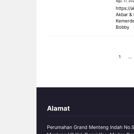
Agu. 17, 20
https://
Akbar &
Kemerdek
Bobby
Halaman
1
…
Alamat
Perumahan Grand Menteng Indah No.99