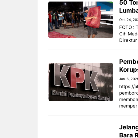
50 To
Lumba
Okt. 24, 20
FOTO : T
Cih Meda
Direktur
Pembo
Korup
Jan. 6, 202
https://
pemboron
membong
memperk
Jelang
Bara 