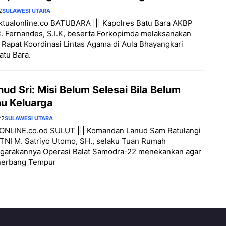
2
SULAWESI UTARA
aktualonline.co BATUBARA ||| Kapolres Batu Bara AKBP
. Fernandes, S.I.K, beserta Forkopimda melaksanakan
 Rapat Koordinasi Lintas Agama di Aula Bhayangkari
atu Bara.
ud Sri: Misi Belum Selesai Bila Belum
u Keluarga
22
SULAWESI UTARA
NLINE.co.od SULUT ||| Komandan Lanud Sam Ratulangi
TNI M. Satriyo Utomo, SH., selaku Tuan Rumah
ggarakannya Operasi Balat Samodra-22 menekankan agar
nerbang Tempur