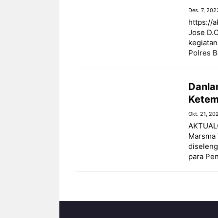
Des. 7, 202
https://
Jose D.C
kegiatan
Polres B
Danlan
Ketem
Okt. 21, 20
AKTUALO
Marsma 
diselen
para Pe