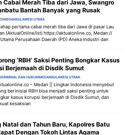
n Cabai Merah Tiba dari Jawa, Swangro
nbatu Bantah Banyak yang Rusak
25
MEDAN
SULAWESI UTARA
ahap pertama cabai merah tiba dari Jawa di pasar Lau
n.(AktualOnline/ist) https://aktualonline.co, Medan //
 Utama Perusahaan Daerah (PD) Aneka Industri dan
rong ‘RBH’ Saksi Penting Bongkar Kasus
si Berjemaah di Disdik Sumut
5
KRIMINAL DAN HUKUM
MEDAN
SULAWESI UTARA
aktualonline.co – Medan || Lingkar Indonesia menyebut
g berinisial RBH bisa menjadi saksi penting untuk
kar kasus korupsi berjemaah di Disdik Sumut, dan
uat kesaksian
 Natal dan Tahun Baru, Kapolres Batu
Rapat Dengan Tokoh Lintas Agama