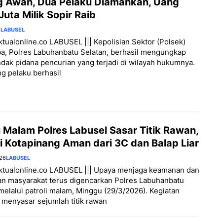
g Awan, Dua Pelaku Diamankan, Uang
uta Milik Sopir Raib
6
LABUSEL
aktualonline.co LABUSEL ||| Kepolisian Sektor (Polsek)
a, Polres Labuhanbatu Selatan, berhasil mengungkap
ndak pidana pencurian yang terjadi di wilayah hukumnya.
g pelaku berhasil
i Malam Polres Labusel Sasar Titik Rawan,
i Kotapinang Aman dari 3C dan Balap Liar
026
LABUSEL
aktualonline.co LABUSEL ||| Upaya menjaga keamanan dan
an masyarakat terus digencarkan Polres Labuhanbatu
melalui patroli malam, Minggu (29/3/2026). Kegiatan
 menyasar sejumlah titik rawan