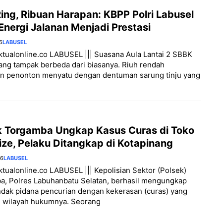
ing, Ribuan Harapan: KBPP Polri Labusel
nergi Jalanan Menjadi Prestasi
6
LABUSEL
aktualonline.co LABUSEL ||| Suasana Aula Lantai 2 SBBK
ang tampak berbeda dari biasanya. Riuh rendah
n penonton menyatu dengan dentuman sarung tinju yang
k Torgamba Ungkap Kasus Curas di Toko
ize, Pelaku Ditangkap di Kotapinang
26
LABUSEL
aktualonline.co LABUSEL ||| Kepolisian Sektor (Polsek)
a, Polres Labuhanbatu Selatan, berhasil mengungkap
ndak pidana pencurian dengan kekerasan (curas) yang
di wilayah hukumnya. Seorang