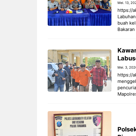
Mei. 13, 20
https://
Labuhan
buah kel
Bakaran
Kawan
Labus
Mei. 3, 202
https://
menggel
pencuria
Mapolre
Polse