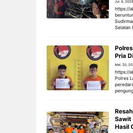
Jul. 6, 202
https://
beruntun
Sudirma
Selatan 
Polre
Pria 
Mei. 20, 2
https://
Polres 
peredara
pengungk
Resah
Sawit
Hasil 