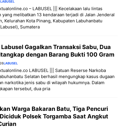
6
LABUSEL
aktualonline.co – LABUSEL ||| Kecelakaan lalu lintas
 yang melibatkan 13 kendaraan terjadi di Jalan Jenderal
n, Kelurahan Kota Pinang, Kabupaten Labuhanbatu
(Labusel), Sumatera
s Labusel Gagalkan Transaksi Sabu, Dua
Ditangkap dengan Barang Bukti 100 Gram
026
LABUSEL
aktualonline.co LABUSEL ||| Satuan Reserse Narkoba
Labuhanbatu Selatan berhasil mengungkap kasus dugaan
n narkotika jenis sabu di wilayah hukumnya. Dalam
apan tersebut, dua pria
kan Warga Bakaran Batu, Tiga Pencuri
 Diciduk Polsek Torgamba Saat Angkut
Curian