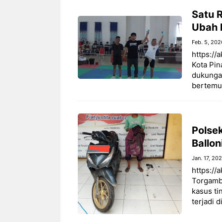
Satu R
Ubah E
Feb. 5, 202
https://
Kota Pin
dukunga
bertemu
Polse
Ballon
Jan. 17, 20
https://
Torgamb
kasus ti
terjadi 