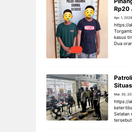
Pinan
Rp20 J
Apr. 1, 202
https://
Torgamb
kasus ti
Dua oran
Patrol
Situas
Mar. 30, 2
https://
ketertib
Selatan 
tersebut