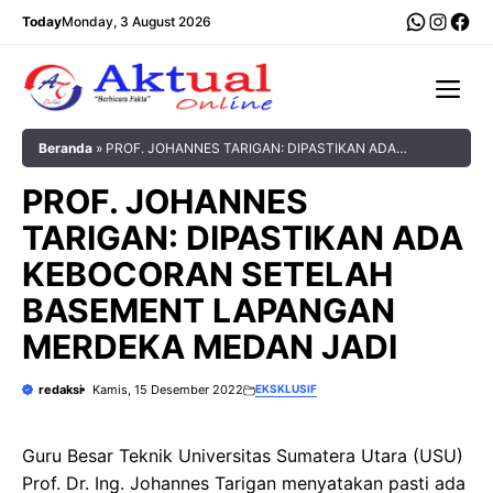
Langsung
WhatsA
Insta
Fac
Today
Monday, 3 August 2026
ke
isi
Me
Beranda
»
PROF. JOHANNES TARIGAN: DIPASTIKAN ADA
KEBOCORAN SETELAH BASEMENT LAPANGAN MERDEKA
PROF. JOHANNES
MEDAN JADI
TARIGAN: DIPASTIKAN ADA
KEBOCORAN SETELAH
BASEMENT LAPANGAN
MERDEKA MEDAN JADI
redaksi
Kamis, 15 Desember 2022
EKSKLUSIF
Guru Besar Teknik Universitas Sumatera Utara (USU)
Prof. Dr. Ing. Johannes Tarigan menyatakan pasti ada