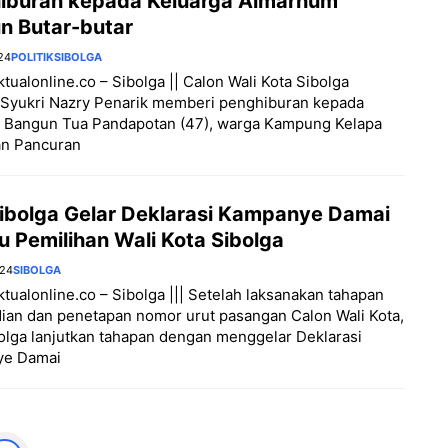
iburan kepada Keluarga Almarhum
n Butar-butar
24
POLITIK
SIBOLGA
aktualonline.co – Sibolga || Calon Wali Kota Sibolga
Syukri Nazry Penarik memberi penghiburan kepada
a Bangun Tua Pandapotan (47), warga Kampung Kelapa
an Pancuran
ibolga Gelar Deklarasi Kampanye Damai
 Pemilihan Wali Kota Sibolga
024
SIBOLGA
aktualonline.co – Sibolga ||| Setelah laksanakan tahapan
an dan penetapan nomor urut pasangan Calon Wali Kota,
lga lanjutkan tahapan dengan menggelar Deklarasi
e Damai