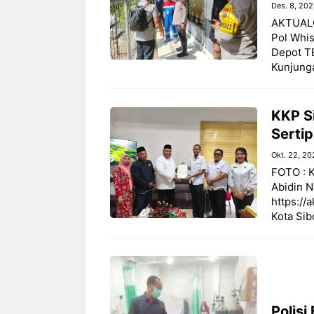
Des. 8, 20
AKTUALON
Pol Whis
Depot T
Kunjunga
KKP S
Sertip
Okt. 22, 20
‎FOTO : 
Abidin N
https://
Kota Sib
Polisi