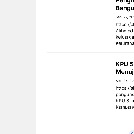
Pengh
Bangu
Sep. 27, 20
https://
Akhmad 
keluarg
Kelurah
KPU S
Menuju
Sep. 25, 2
https://
pengundi
KPU Sibo
Kampany