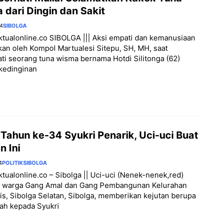
dari Dingin dan Sakit
24
SIBOLGA
aktualonline.co SIBOLGA ||| Aksi empati dan kemanusiaan
kan oleh Kompol Martualesi Sitepu, SH, MH, saat
i seorang tuna wisma bernama Hotdi Silitonga (62)
 kedinginan
Tahun ke-34 Syukri Penarik, Uci-uci Buat
n Ini
4
POLITIK
SIBOLGA
aktualonline.co – Sibolga || Uci-uci (Nenek-nenek,red)
 warga Gang Amal dan Gang Pembangunan Kelurahan
s, Sibolga Selatan, Sibolga, memberikan kejutan berupa
ah kepada Syukri