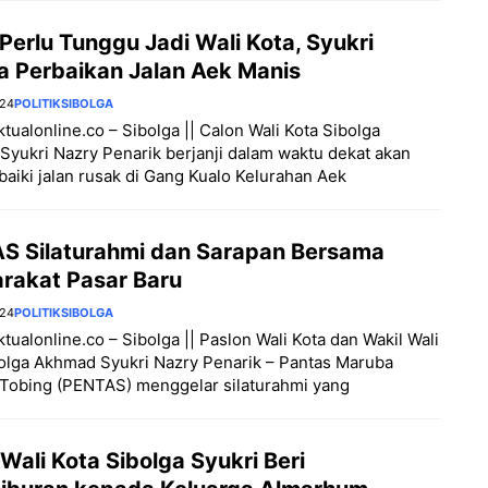
Perlu Tunggu Jadi Wali Kota, Syukri
a Perbaikan Jalan Aek Manis
024
POLITIK
SIBOLGA
aktualonline.co – Sibolga || Calon Wali Kota Sibolga
yukri Nazry Penarik berjanji dalam waktu dekat akan
iki jalan rusak di Gang Kualo Kelurahan Aek
S Silaturahmi dan Sarapan Bersama
rakat Pasar Baru
024
POLITIK
SIBOLGA
aktualonline.co – Sibolga || Paslon Wali Kota dan Wakil Wali
olga Akhmad Syukri Nazry Penarik – Pantas Maruba
Tobing (PENTAS) menggelar silaturahmi yang
Wali Kota Sibolga Syukri Beri