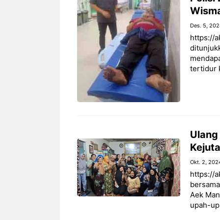
Wisma 
Des. 5, 20
https://
ditunjuk
mendapat
tertidur
Ulang 
Kejuta
Okt. 2, 202
https://
bersama
Aek Mani
upah-up