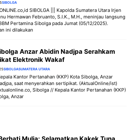
25
SIBOLGA
LINE.co,id SIBOLGA ||| Kapolda Sumatera Utara Irjen
nu Hermawan Februanto, S.I.K., M.H., meninjau langsung
BBM Pertamina Sibolga pada Jumat (05/12/2025).
n ini dilakukan
ibolga Anzar Abidin Nadjpa Serahkam
ikat Elektronik Wakaf
25
SIBOLGA
SUMATERA UTARA
Kepala Kantor Pertanahan (KKP) Kota Sibolga, Anzar
adjpa, saat menyerahkan sertipikat. (AktualOnline/ist)
aktualonline.co, Sibolga // Kepala Kantor Pertanahan (KKP)
olga, Anzar
 Berhati Mulia: Selamatkan Kakek Tuna