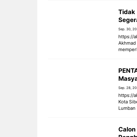
Tidak 
Seger
Sep. 30, 2
https://
Akhmad S
memperba
PENTA
Masya
Sep. 28, 2
https://
Kota Sib
Lumban 
Calon 