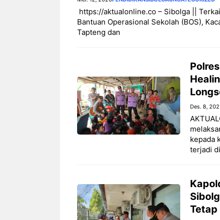
‎ ‎https://aktualonline.co – Sibolga || Ter
Bantuan Operasional Sekolah (BOS), Kac
Tapteng dan
Polre
Heali
Longso
Des. 8, 20
AKTUALON
melaksa
kepada k
terjadi d
Kapol
Sibolg
Tetap