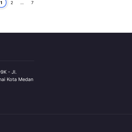
aman
Halaman
Halaman
1
2
…
7
K - Jl.
nai Kota Medan