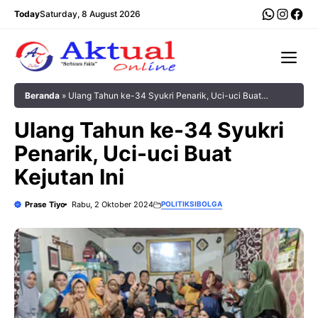
Langsung
WhatsA
Insta
Fac
Today
Saturday, 8 August 2026
ke
isi
Me
Beranda
»
Ulang Tahun ke-34 Syukri Penarik, Uci-uci Buat
Kejutan Ini
Ulang Tahun ke-34 Syukri
Penarik, Uci-uci Buat
Kejutan Ini
Prase Tiyo
Rabu, 2 Oktober 2024
POLITIK
SIBOLGA