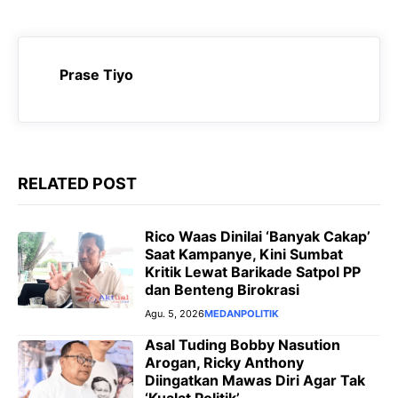
a
h
e
e
c
a
l
s
e
t
e
s
Prase Tiyo
b
s
g
e
o
A
r
n
o
p
a
g
k
p
m
e
RELATED POST
r
Rico Waas Dinilai ‘Banyak Cakap’
Saat Kampanye, Kini Sumbat
Kritik Lewat Barikade Satpol PP
dan Benteng Birokrasi
Agu. 5, 2026
MEDAN
POLITIK
Asal Tuding Bobby Nasution
Arogan, Ricky Anthony
Diingatkan Mawas Diri Agar Tak