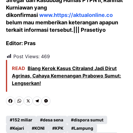
Siregar dan Kasubbag Humas PTPN II, Rahmat
Kurniawan yang
dikonfirmasi
www.https://aktualonline.co
belum mau memberikan keterangan apapun
terkait informasi tersebut.||| Prasetiyo
Editor: Pras
Post Views:
469
READ
Biang Kerok Kasus Citraland Jadi Dirut
Agrinas, Cahaya Kemenangan Prabowo Sumut:
Lengserkan!
F
W
X
T
M
a
h
e
e
c
a
l
s
152 miliar
desa sena
dispora sumut
e
Kejari
t
e
KONI
s
KPK
Lampung