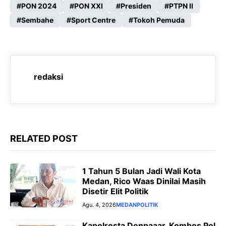
PON 2024
PON XXI
Presiden
PTPN II
b
s
g
e
Sembahe
Sport Centre
Tokoh Pemuda
o
A
r
n
o
p
a
g
k
p
m
e
r
redaksi
RELATED POST
1 Tahun 5 Bulan Jadi Wali Kota
Medan, Rico Waas Dinilai Masih
Disetir Elit Politik
Agu. 4, 2026
MEDAN
POLITIK
Kapolresta Denpaaar, Kombes Pol