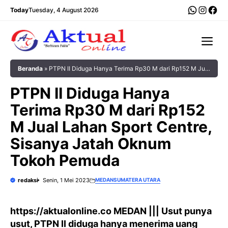
Langsung
WhatsA
Insta
Fac
Today
Tuesday, 4 August 2026
ke
isi
Me
Beranda
»
PTPN II Diduga Hanya Terima Rp30 M dari Rp152 M Jual
Lahan Sport Centre, Sisanya Jatah Oknum Tokoh Pemuda
PTPN II Diduga Hanya
Terima Rp30 M dari Rp152
M Jual Lahan Sport Centre,
Sisanya Jatah Oknum
Tokoh Pemuda
redaksi
Senin, 1 Mei 2023
MEDAN
SUMATERA UTARA
https://aktualonline.co MEDAN ||| Usut punya
usut, PTPN II diduga hanya menerima uang