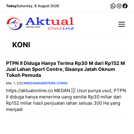
Langsung
WhatsA
Insta
Fac
Today
Saturday, 8 August 2026
ke
isi
Me
KONI
PTPN II Diduga Hanya Terima Rp30 M dari Rp152 M
Jual Lahan Sport Centre, Sisanya Jatah Oknum
Tokoh Pemuda
Mei. 1, 2023
MEDAN
SUMATERA UTARA
https://aktualonline.co MEDAN ||| Usut punya usut, PTPN
II diduga hanya menerima uang senilai Rp30 miliar dari
Rp152 miliar hasil penjualan lahan seluas 300 Ha yang
menjadi