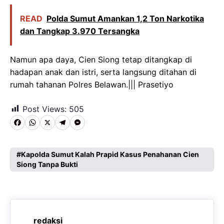
READ
Polda Sumut Amankan 1,2 Ton Narkotika
dan Tangkap 3.970 Tersangka
Namun apa daya, Cien Siong tetap ditangkap di
hadapan anak dan istri, serta langsung ditahan di
rumah tahanan Polres Belawan.||| Prasetiyo
Post Views:
505
F
W
X
T
M
a
h
e
e
c
a
l
s
Kapolda Sumut Kalah Prapid Kasus Penahanan Cien
Siong Tanpa Bukti
e
t
e
s
b
s
g
e
o
A
r
n
o
p
a
g
redaksi