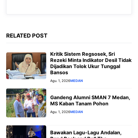
k
p
m
e
r
RELATED POST
Kritik Sistem Regsosek, Sri
Rezeki Minta Indikator Desil Tidak
Dijadikan Tolok Ukur Tunggal
Bansos
Agu. 1, 2026
MEDAN
‎Gandeng Alumni SMAN 7 Medan,
MS Kaban Tanam Pohon
Agu. 1, 2026
MEDAN
Bawakan Lagu-Lagu Andalan,