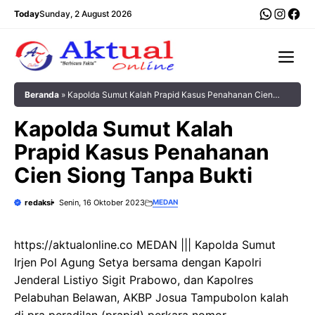
Langsung
WhatsA
Insta
Fac
Today
Sunday, 2 August 2026
ke
isi
Me
Beranda
»
Kapolda Sumut Kalah Prapid Kasus Penahanan Cien
Siong Tanpa Bukti
Kapolda Sumut Kalah
Prapid Kasus Penahanan
Cien Siong Tanpa Bukti
redaksi
Senin, 16 Oktober 2023
MEDAN
https://aktualonline.co MEDAN ||| Kapolda Sumut
Irjen Pol Agung Setya bersama dengan Kapolri
Jenderal Listiyo Sigit Prabowo, dan Kapolres
Pelabuhan Belawan, AKBP Josua Tampubolon kalah
di pra peradilan (prapid) perkara nomor