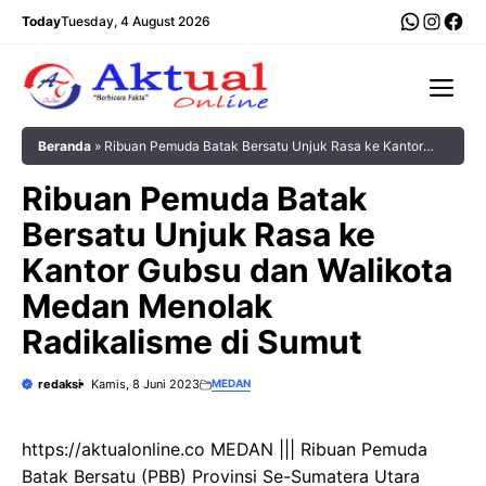
Langsung
WhatsA
Insta
Fac
Today
Tuesday, 4 August 2026
ke
isi
Me
Beranda
»
Ribuan Pemuda Batak Bersatu Unjuk Rasa ke Kantor
Gubsu dan Walikota Medan Menolak Radikalisme di Sumut
Ribuan Pemuda Batak
Bersatu Unjuk Rasa ke
Kantor Gubsu dan Walikota
Medan Menolak
Radikalisme di Sumut
redaksi
Kamis, 8 Juni 2023
MEDAN
https://aktualonline.co MEDAN ||| Ribuan Pemuda
Batak Bersatu (PBB) Provinsi Se-Sumatera Utara