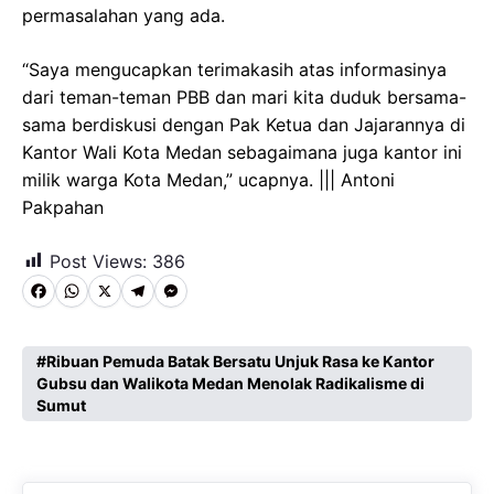
permasalahan yang ada.
“Saya mengucapkan terimakasih atas informasinya
dari teman-teman PBB dan mari kita duduk bersama-
sama berdiskusi dengan Pak Ketua dan Jajarannya di
Kantor Wali Kota Medan sebagaimana juga kantor ini
milik warga Kota Medan,” ucapnya. ||| Antoni
Pakpahan
Post Views:
386
F
W
X
T
M
a
h
e
e
c
a
l
s
Ribuan Pemuda Batak Bersatu Unjuk Rasa ke Kantor
Gubsu dan Walikota Medan Menolak Radikalisme di
e
t
e
s
Sumut
b
s
g
e
o
A
r
n