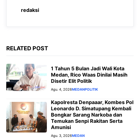
o
p
a
g
redaksi
k
p
m
e
r
RELATED POST
1 Tahun 5 Bulan Jadi Wali Kota
Medan, Rico Waas Dinilai Masih
Disetir Elit Politik
Agu. 4, 2026
MEDAN
POLITIK
Kapolresta Denpaaar, Kombes Pol
Leonardo D. Simatupang Kembali
Bongkar Sarang Narkoba dan
Temukan Senpi Rakitan Serta
Amunisi
Agu. 3, 2026
MEDAN