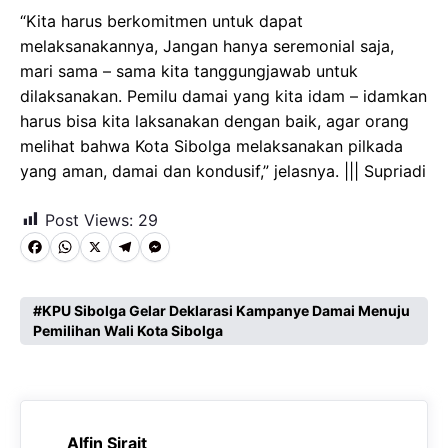
“Kita harus berkomitmen untuk dapat
melaksanakannya, Jangan hanya seremonial saja,
mari sama – sama kita tanggungjawab untuk
dilaksanakan. Pemilu damai yang kita idam – idamkan
harus bisa kita laksanakan dengan baik, agar orang
melihat bahwa Kota Sibolga melaksanakan pilkada
yang aman, damai dan kondusif,” jelasnya. ||| Supriadi
Post Views:
29
F
W
X
T
M
a
h
e
e
c
a
l
s
KPU Sibolga Gelar Deklarasi Kampanye Damai Menuju
Pemilihan Wali Kota Sibolga
e
t
e
s
b
s
g
e
o
A
r
n
o
p
a
g
Alfin Sirait