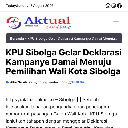
Langsung
WhatsA
Insta
Fac
Today
Sunday, 2 August 2026
ke
isi
Me
Beranda
»
KPU Sibolga Gelar Deklarasi Kampanye Damai Menuju
Pemilihan Wali Kota Sibolga
KPU Sibolga Gelar Deklarasi
Kampanye Damai Menuju
Pemilihan Wali Kota Sibolga
Alfin Sirait
Rabu, 25 September 2024
SIBOLGA
https://aktualonline.co – Sibolga ||| Setelah
laksanakan tahapan pengundian dan penetapan
nomor urut pasangan Calon Wali Kota, KPU Sibolga
lanjutkan tahapan dengan menggelar Deklarasi
Kampanye Damai menuju Pemilihan Wali Kota dan