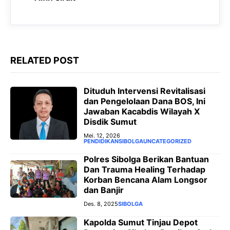
k
p
m
e
r
RELATED POST
‎Dituduh Intervensi Revitalisasi
dan Pengelolaan Dana BOS, Ini
Jawaban Kacabdis Wilayah X
Disdik Sumut ‎
Mei. 12, 2026
PENDIDIKAN
SIBOLGA
UNCATEGORIZED
Polres Sibolga Berikan Bantuan
Dan Trauma Healing Terhadap
Korban Bencana Alam Longsor
dan Banjir
Des. 8, 2025
SIBOLGA
Kapolda Sumut Tinjau Depot