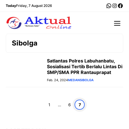
Langsung
WhatsA
Insta
Fac
Today
Friday, 7 August 2026
ke
isi
Me
Sibolga
Satlantas Polres Labuhanbatu,
Sosialisasi Tertib Berlalu Lintas Di
SMP/SMA PPR Rantauprapat
Feb. 24, 2024
MEDAN
SIBOLGA
Halaman
Halaman
Halaman
1
…
6
7