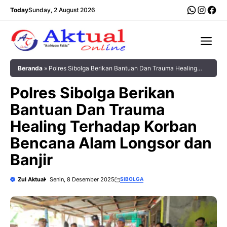
Langsung
WhatsA
Insta
Fac
Today
Sunday, 2 August 2026
ke
isi
Me
Beranda
»
Polres Sibolga Berikan Bantuan Dan Trauma Healing
Terhadap Korban Bencana Alam Longsor dan Banjir
Polres Sibolga Berikan
Bantuan Dan Trauma
Healing Terhadap Korban
Bencana Alam Longsor dan
Banjir
Zul Aktual
Senin, 8 Desember 2025
SIBOLGA