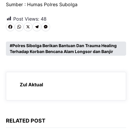
Sumber : Humas Polres Subolga
Post Views:
48
F
W
X
T
M
a
h
e
e
c
a
l
s
Polres Sibolga Berikan Bantuan Dan Trauma Healing
Terhadap Korban Bencana Alam Longsor dan Banjir
e
t
e
s
b
s
g
e
o
A
r
n
o
p
a
g
Zul Aktual
k
p
m
e
r
RELATED POST