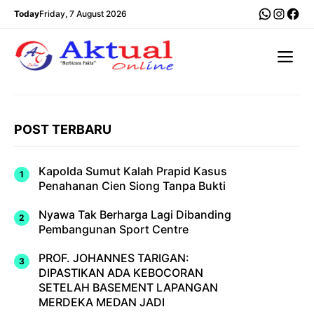
Langsung
WhatsA
Insta
Fac
Today
Friday, 7 August 2026
ke
isi
Me
POST TERBARU
Kapolda Sumut Kalah Prapid Kasus
Penahanan Cien Siong Tanpa Bukti
Nyawa Tak Berharga Lagi Dibanding
Pembangunan Sport Centre
PROF. JOHANNES TARIGAN:
DIPASTIKAN ADA KEBOCORAN
SETELAH BASEMENT LAPANGAN
MERDEKA MEDAN JADI