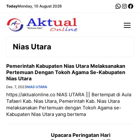
Langsung
WhatsA
Insta
Fac
Today
Monday, 10 August 2026
ke
isi
Me
Nias Utara
Pemerintah Kabupaten Nias Utara Melaksanakan
Pertemuan Dengan Tokoh Agama Se-Kabupaten
Nias Utara
Des. 7, 2023
NIAS UTARA
https://aktualonline.co NIAS UTARA ||| Bertempat di Aula
Tafaeri Kab. Nias Utara, Pemerintah Kab. Nias Utara
melaksanakan Pertemuan dengan Tokoh Agama se-
Kabupaten Nias Utara yang bertema
Upacara Peringatan Hari