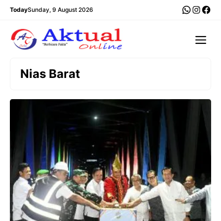
Langsung
WhatsA
Insta
Fac
Today
Sunday, 9 August 2026
ke
isi
Me
Nias Barat