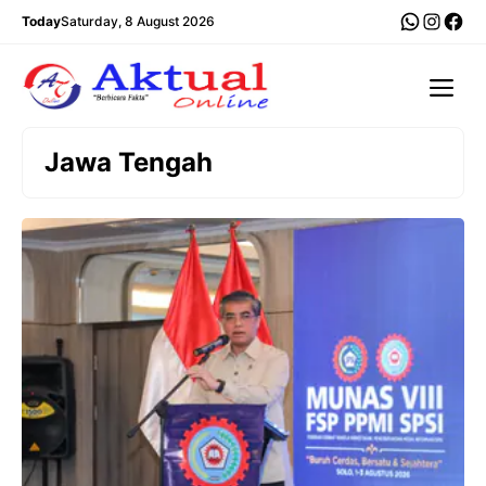
Langsung
WhatsA
Insta
Fac
Today
Saturday, 8 August 2026
ke
isi
Me
Jawa Tengah