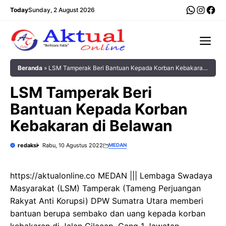
Langsung
WhatsA
Insta
Fac
Today
Sunday, 2 August 2026
ke
isi
Me
Beranda
»
LSM Tamperak Beri Bantuan Kepada Korban Kebakaran
di Belawan
LSM Tamperak Beri
Bantuan Kepada Korban
Kebakaran di Belawan
redaksi
Rabu, 10 Agustus 2022
MEDAN
https://aktualonline.co MEDAN ||| Lembaga Swadaya
Masyarakat (LSM) Tamperak (Tameng Perjuangan
Rakyat Anti Korupsi) DPW Sumatra Utara memberi
bantuan berupa sembako dan uang kepada korban
kebakaran di Jalan Cilacap, Gang 1 Jawatan,