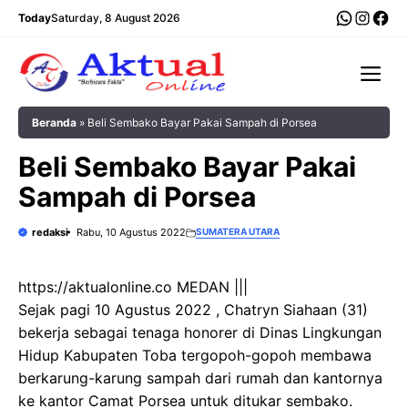
Langsung
WhatsA
Insta
Fac
Today
Saturday, 8 August 2026
ke
isi
Me
Beranda
»
Beli Sembako Bayar Pakai Sampah di Porsea
Beli Sembako Bayar Pakai
Sampah di Porsea
redaksi
Rabu, 10 Agustus 2022
SUMATERA UTARA
https://aktualonline.co MEDAN |||
Sejak pagi 10 Agustus 2022 , Chatryn Siahaan (31)
bekerja sebagai tenaga honorer di Dinas Lingkungan
Hidup Kabupaten Toba tergopoh-gopoh membawa
berkarung-karung sampah dari rumah dan kantornya
ke kantor Camat Porsea untuk ditukar sembako.