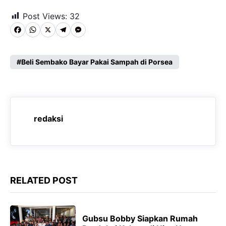
Post Views:
32
F
W
X
T
M
a
h
e
e
c
a
l
s
Beli Sembako Bayar Pakai Sampah di Porsea
e
t
e
s
b
s
g
e
o
A
r
n
redaksi
o
p
a
g
k
p
m
e
r
RELATED POST
Gubsu Bobby Siapkan Rumah