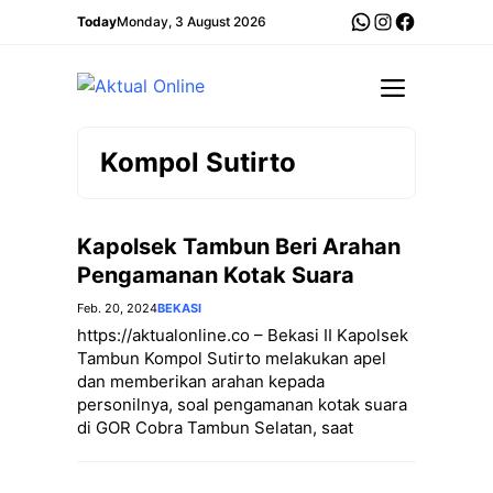
Langsung
WhatsApp
Instagram
Faceboo
Today
Monday, 3 August 2026
ke
isi
Menu
Kompol Sutirto
Kapolsek Tambun Beri Arahan
Pengamanan Kotak Suara
Feb. 20, 2024
BEKASI
https://aktualonline.co – Bekasi II Kapolsek
Tambun Kompol Sutirto melakukan apel
dan memberikan arahan kepada
personilnya, soal pengamanan kotak suara
di GOR Cobra Tambun Selatan, saat