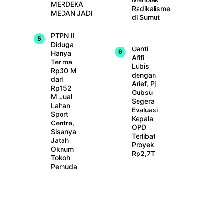
MERDEKA
Radikalisme
MEDAN JADI
di Sumut
PTPN II
Diduga
Ganti
Hanya
Afifi
Terima
Lubis
Rp30 M
dengan
dari
Arief, Pj
Rp152
Gubsu
M Jual
Segera
Lahan
Evaluasi
Sport
Kepala
Centre,
OPD
Sisanya
Terlibat
Jatah
Proyek
Oknum
Rp2,7T
Tokoh
Pemuda