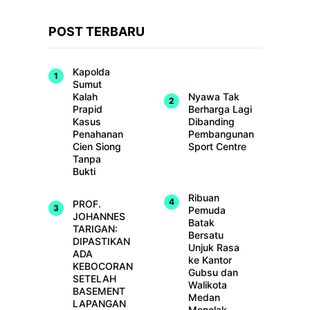
POST TERBARU
Kapolda
Sumut
Kalah
Nyawa Tak
Prapid
Berharga Lagi
Kasus
Dibanding
Penahanan
Pembangunan
Cien Siong
Sport Centre
Tanpa
Bukti
Ribuan
PROF.
Pemuda
JOHANNES
Batak
TARIGAN:
Bersatu
DIPASTIKAN
Unjuk Rasa
ADA
ke Kantor
KEBOCORAN
Gubsu dan
SETELAH
Walikota
BASEMENT
Medan
LAPANGAN
Menolak