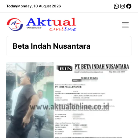
Langsung
WhatsA
Insta
Fac
Today
Monday, 10 August 2026
ke
isi
Me
Beta Indah Nusantara