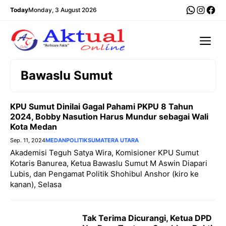
Langsung
WhatsA
Insta
Fac
Today
Monday, 3 August 2026
ke
isi
Me
Bawaslu Sumut
KPU Sumut Dinilai Gagal Pahami PKPU 8 Tahun
2024, Bobby Nasution Harus Mundur sebagai Wali
Kota Medan
Sep. 11, 2024
MEDAN
POLITIK
SUMATERA UTARA
Akademisi Teguh Satya Wira, Komisioner KPU Sumut
Kotaris Banurea, Ketua Bawaslu Sumut M Aswin Diapari
Lubis, dan Pengamat Politik Shohibul Anshor (kiro ke
kanan), Selasa
Tak Terima Dicurangi, Ketua DPD