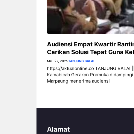
Audiensi Empat Kwartir Rant
Carikan Solusi Tepat Guna K
Mei. 27, 2025
TANJUNG BALAI
https://aktualonline.co TANJUNG BALAI ||
Kamabicab Gerakan Pramuka didampingi A
Marpaung menerima audiensi
Alamat