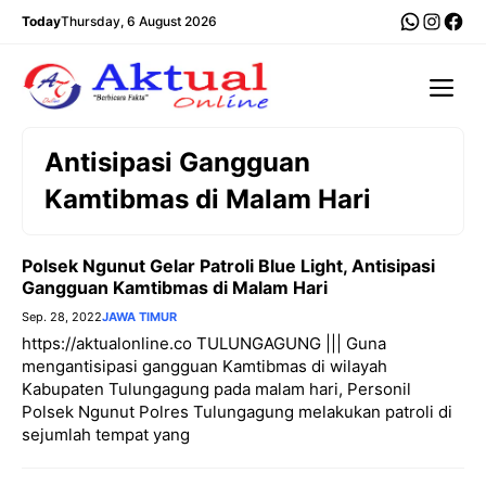
Langsung
WhatsA
Insta
Fac
Today
Thursday, 6 August 2026
ke
isi
Me
Antisipasi Gangguan
Kamtibmas di Malam Hari
Polsek Ngunut Gelar Patroli Blue Light, Antisipasi
Gangguan Kamtibmas di Malam Hari
Sep. 28, 2022
JAWA TIMUR
https://aktualonline.co TULUNGAGUNG ||| Guna
mengantisipasi gangguan Kamtibmas di wilayah
Kabupaten Tulungagung pada malam hari, Personil
Polsek Ngunut Polres Tulungagung melakukan patroli di
sejumlah tempat yang