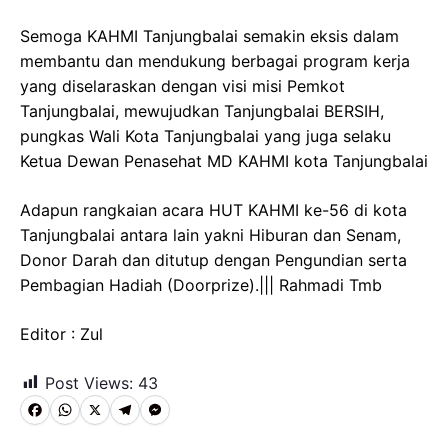
Semoga KAHMI Tanjungbalai semakin eksis dalam
membantu dan mendukung berbagai program kerja
yang diselaraskan dengan visi misi Pemkot
Tanjungbalai, mewujudkan Tanjungbalai BERSIH,
pungkas Wali Kota Tanjungbalai yang juga selaku
Ketua Dewan Penasehat MD KAHMI kota Tanjungbalai
Adapun rangkaian acara HUT KAHMI ke-56 di kota
Tanjungbalai antara lain yakni Hiburan dan Senam,
Donor Darah dan ditutup dengan Pengundian serta
Pembagian Hadiah (Doorprize).||| Rahmadi Tmb
Editor : Zul
Post Views:
43
F
W
X
T
M