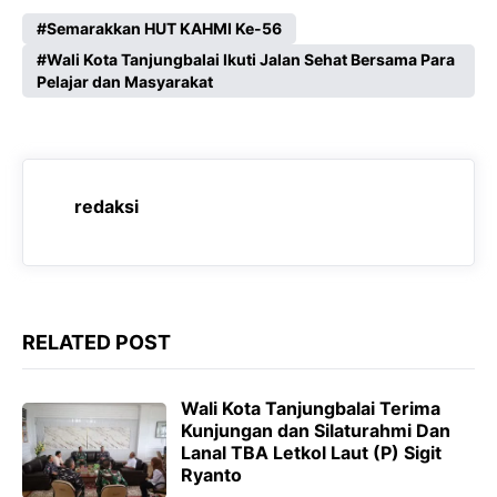
a
h
e
e
c
a
l
s
Semarakkan HUT KAHMI Ke-56
e
Wali Kota Tanjungbalai Ikuti Jalan Sehat Bersama Para
t
e
s
Pelajar dan Masyarakat
b
s
g
e
o
A
r
n
o
p
a
g
k
p
m
e
redaksi
r
RELATED POST
Wali Kota Tanjungbalai Terima
Kunjungan dan Silaturahmi Dan
Lanal TBA Letkol Laut (P) Sigit
Ryanto