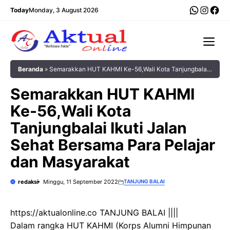
Langsung
WhatsA
Insta
Fac
Today
Monday, 3 August 2026
ke
isi
Me
Beranda
»
Semarakkan HUT KAHMI Ke-56,Wali Kota Tanjungbalai
Ikuti Jalan Sehat Bersama Para Pelajar dan Masyarakat
Semarakkan HUT KAHMI
Ke-56,Wali Kota
Tanjungbalai Ikuti Jalan
Sehat Bersama Para Pelajar
dan Masyarakat
redaksi
Minggu, 11 September 2022
TANJUNG BALAI
https://aktualonline.co TANJUNG BALAI ||||
Dalam rangka HUT KAHMI (Korps Alumni Himpunan