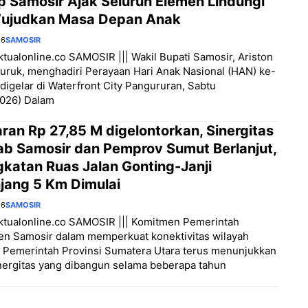
 Samosir Ajak Seluruh Elemen Lindungi
ujudkan Masa Depan Anak
26
SAMOSIR
aktualonline.co SAMOSIR ||| Wakil Bupati Samosir, Ariston
uruk, menghadiri Perayaan Hari Anak Nasional (HAN) ke-
digelar di Waterfront City Pangururan, Sabtu
2026) Dalam
ran Rp 27,85 M digelontorkan, Sinergitas
b Samosir dan Pemprov Sumut Berlanjut,
gkatan Ruas Jalan Gonting-Janji
jang 5 Km Dimulai
26
SAMOSIR
aktualonline.co SAMOSIR ||| Komitmen Pemerintah
en Samosir dalam memperkuat konektivitas wilayah
 Pemerintah Provinsi Sumatera Utara terus menunjukkan
inergitas yang dibangun selama beberapa tahun