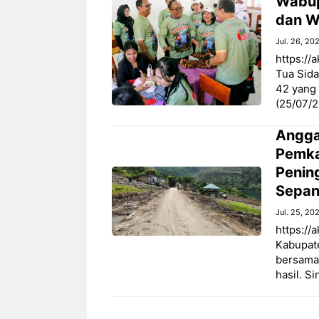
Wabup
dan W
Jul. 26, 20
https://
Tua Sida
42 yang 
(25/07/
Angga
Pemka
Penin
Sepan
Jul. 25, 20
https://
Kabupat
bersama
hasil. S