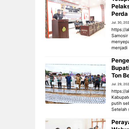
Pelak
Perda
Jul. 30, 20
https://
Samosir
menyepa
menjadi 
Penge
Bupat
Ton B
Jul. 29, 20
https://
Kabupat
putih se
Setelah
Peray