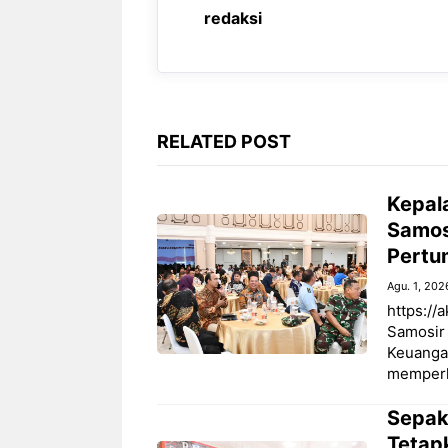
redaksi
RELATED POST
Kepal
Samos
Pertu
Agu. 1, 202
https://
Samosir 
Keuangan
memperk
Sepak
Tetap