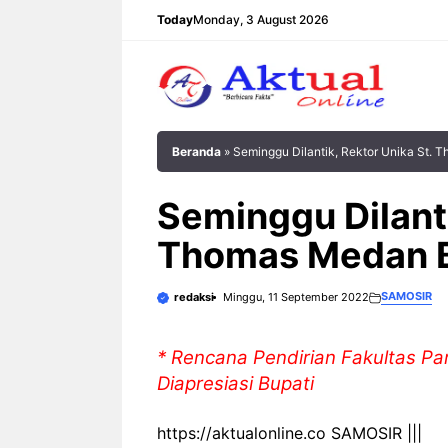
Langsung
Today
Monday, 3 August 2026
ke
isi
Beranda
»
Seminggu Dilantik, Rektor Unika St.
Seminggu Dilanti
Thomas Medan B
SAMOSIR
redaksi
Minggu, 11 September 2022
* Rencana Pendirian Fakultas P
Diapresiasi Bupati
https://aktualonline.co SAMOSIR |||