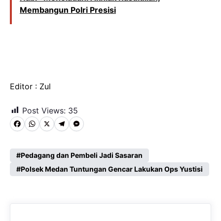
Membangun Polri Presisi
Editor : Zul
Post Views:
35
F
W
X
T
M
a
h
e
e
c
a
l
s
Pedagang dan Pembeli Jadi Sasaran
e
Polsek Medan Tuntungan Gencar Lakukan Ops Yustisi
t
e
s
b
s
g
e
o
A
r
n