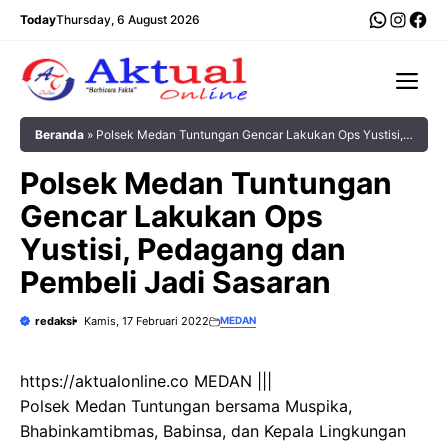
Langsung
WhatsA
Insta
Fac
Today
Thursday, 6 August 2026
ke
isi
Me
Beranda
»
Polsek Medan Tuntungan Gencar Lakukan Ops Yustisi,
Pedagang dan Pembeli Jadi Sasaran
Polsek Medan Tuntungan
Gencar Lakukan Ops
Yustisi, Pedagang dan
Pembeli Jadi Sasaran
redaksi
Kamis, 17 Februari 2022
MEDAN
https://aktualonline.co MEDAN |||
Polsek Medan Tuntungan bersama Muspika,
Bhabinkamtibmas, Babinsa, dan Kepala Lingkungan