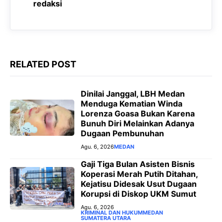
o
p
a
g
redaksi
k
p
m
e
r
RELATED POST
Dinilai Janggal, LBH Medan
Menduga Kematian Winda
Lorenza Goasa Bukan Karena
Bunuh Diri Melainkan Adanya
Dugaan Pembunuhan
Agu. 6, 2026
MEDAN
‎Gaji Tiga Bulan Asisten Bisnis
Koperasi Merah Putih Ditahan,
Kejatisu Didesak Usut Dugaan
Korupsi di Diskop UKM Sumut
Agu. 6, 2026
KRIMINAL DAN HUKUM
MEDAN
SUMATERA UTARA