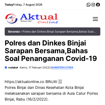
Langsung
WhatsA
Insta
Fac
Today
Friday, 7 August 2026
ke
isi
Me
Beranda
»
Polres dan Dinkes Binjai Sarapan Bersama,Bahas Soal
Penanganan Covid-19
Polres dan Dinkes Binjai
Sarapan Bersama,Bahas
Soal Penanganan Covid-19
redaksi
Kamis, 17 Februari 2022
SUMATERA UTARA
https://aktualonline.co BINJAI |||
Polres Binjai dan Dinas Kesehatan Kota Binjai
melaksanakan sarapan bersama di Aula Catur Polres
Binjai, Rabu (16/2/2022).