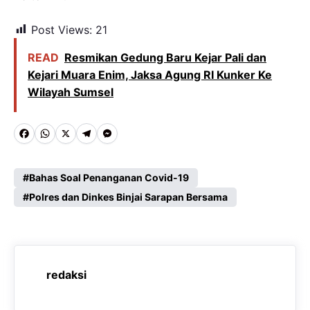
Post Views:
21
READ
Resmikan Gedung Baru Kejar Pali dan
Kejari Muara Enim, Jaksa Agung RI Kunker Ke
Wilayah Sumsel
F
W
X
T
M
a
h
e
e
c
a
l
s
Bahas Soal Penanganan Covid-19
e
Polres dan Dinkes Binjai Sarapan Bersama
t
e
s
b
s
g
e
o
A
r
n
o
p
a
g
redaksi
k
p
m
e