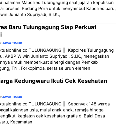
 halaman Mapolres Tulungagung saat jajaran kepolisian
ar prosesi Pedang Pora untuk menyambut Kapolres baru,
in Junianto Supriyadi, S.I.K.,
res Baru Tulungagung Siap Perkuat
i
26
JAWA TIMUR
/aktualonline.co TULUNGAGUNG ||| Kapolres Tulungagung
u, AKBP Wiwin Junianto Supriyadi, S.I.K., menegaskan
nnya untuk memperkuat sinergi dengan Pemkab
ung, TNI, Forkopimda, serta seluruh elemen
arga Kedungwaru Ikuti Cek Kesehatan
26
JAWA TIMUR
/aktualonline.co TULUNGAGUNG ||| Sebanyak 148 warga
bagai kalangan usia, mulai anak-anak, remaja hingga
mengikuti kegiatan cek kesehatan gratis di Balai Desa
aru, Kecamatan