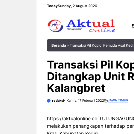
Langsung
Today
Sunday, 2 August 2026
ke
isi
Beranda
»
Transaksi Pil Koplo, Pemuda Asal Kedi
Transaksi Pil Ko
Ditangkap Unit 
Kalangbret
JAWA TIMUR
redaksi
Kamis, 17 Februari 2022
https://aktualonline.co TULUNGAGUNG 
melakukan penangkapan terhadap pem
Kras, Kabupaten Kediri.