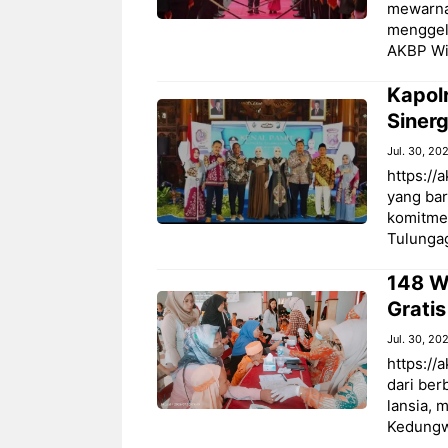
mewarnai
menggel
AKBP Wiw
Kapol
Sinerg
Jul. 30, 20
https:/
yang bar
komitme
Tulungag
148 W
Gratis
Jul. 30, 20
https:/
dari ber
lansia, 
Kedungw