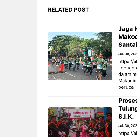
RELATED POST
Jaga 
Makod
Santai
Jul. 30, 20
https:/
kebugara
dalam m
Makodim
berupa
Prose
Tulun
S.I.K.
Jul. 30, 20
https://