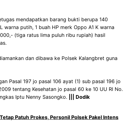
petugas mendapatkan barang bukti berupa 140
e L warna putih, 1 buah HP merk Oppo A1 K warna
00,- (tiga ratus lima puluh ribu rupiah) hasil
as.
i diamankan dan dibawa ke Polsek Kalangbret guna
an Pasal 197 jo pasal 106 ayat (1) sub pasal 196 jo
2009 tentang Kesehatan jo pasal 60 ke 10 UU RI No.
pungkas Iptu Nenny Sasongko.
||| Dodik
etap Patuh Prokes, Personil Polsek Pakel Intens