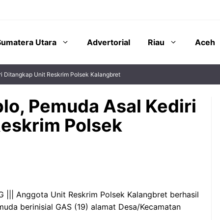
Sumatera Utara
Advertorial
Riau
Aceh
ri Ditangkap Unit Reskrim Polsek Kalangbret
plo, Pemuda Asal Kediri
Reskrim Polsek
||| Anggota Unit Reskrim Polsek Kalangbret berhasil
uda berinisial GAS (19) alamat Desa/Kecamatan