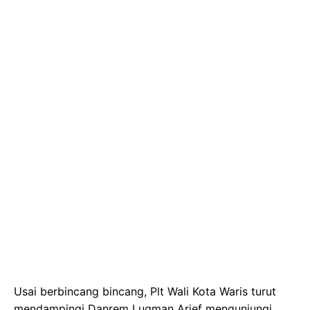
Usai berbincang bincang, Plt Wali Kota Waris turut
mendampingi Danrem Luqman Arief mengunjungi