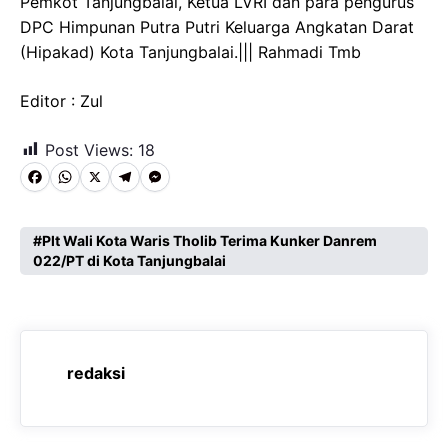
Pemkot Tanjungbalai, Ketua LVRI dan para pengurus
DPC Himpunan Putra Putri Keluarga Angkatan Darat
(Hipakad) Kota Tanjungbalai.||| Rahmadi Tmb
Editor : Zul
Post Views:
18
F
W
X
T
M
a
h
e
e
c
a
l
s
Plt Wali Kota Waris Tholib Terima Kunker Danrem
022/PT di Kota Tanjungbalai
e
t
e
s
b
s
g
e
o
A
r
n
o
p
a
g
redaksi
k
p
m
e
r