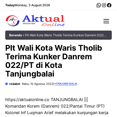
Langsung
WhatsA
Insta
Fac
Today
Monday, 3 August 2026
ke
isi
Me
Beranda
»
Plt Wali Kota Waris Tholib Terima Kunker Danrem 022/PT
di Kota Tanjungbalai
Plt Wali Kota Waris Tholib
Terima Kunker Danrem
022/PT di Kota
Tanjungbalai
redaksi
Rabu, 10 Agustus 2022
TANJUNG BALAI
https://aktualonline.co TANJUNGBALAI |||
Komandan Korem (Danrem) 022/Pantai Timur (PT)
Kolonel Inf Luqman Arief melakukan kunjungan kerja