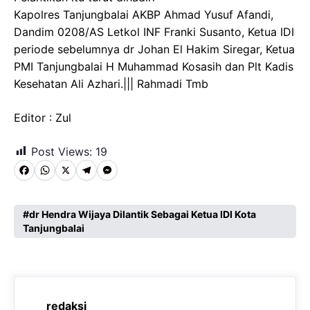
Kapolres Tanjungbalai AKBP Ahmad Yusuf Afandi,
Dandim 0208/AS Letkol INF Franki Susanto, Ketua IDI
periode sebelumnya dr Johan El Hakim Siregar, Ketua
PMI Tanjungbalai H Muhammad Kosasih dan Plt Kadis
Kesehatan Ali Azhari.||| Rahmadi Tmb
Editor : Zul
Post Views:
19
F
W
X
T
M
a
h
e
e
c
a
l
s
dr Hendra Wijaya Dilantik Sebagai Ketua IDI Kota
Tanjungbalai
e
t
e
s
b
s
g
e
o
A
r
n
o
p
a
g
redaksi