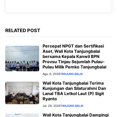
k
p
m
e
r
RELATED POST
Percepat NPGT dan Sertifikasi
Aset, Wali Kota Tanjungbalai
bersama Kepala Kanwil BPN
Provsu Tinjau Sejumlah Pulau-
Pulau Milik Pemko Tanjungbalai
Agu. 6, 2026
TANJUNG BALAI
Wali Kota Tanjungbalai Terima
Kunjungan dan Silaturahmi Dan
Lanal TBA Letkol Laut (P) Sigit
Ryanto
Jul. 29, 2026
TANJUNG BALAI
Wali Kota Tanjungbalai Dampingi