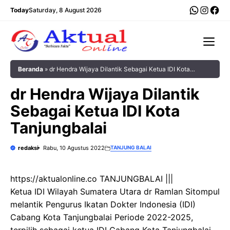
Langsung
WhatsA
Insta
Fac
Today
Saturday, 8 August 2026
ke
isi
Me
Beranda
»
dr Hendra Wijaya Dilantik Sebagai Ketua IDI Kota
Tanjungbalai
dr Hendra Wijaya Dilantik
Sebagai Ketua IDI Kota
Tanjungbalai
redaksi
Rabu, 10 Agustus 2022
TANJUNG BALAI
https://aktualonline.co TANJUNGBALAI |||
Ketua IDI Wilayah Sumatera Utara dr Ramlan Sitompul
melantik Pengurus Ikatan Dokter Indonesia (IDI)
Cabang Kota Tanjungbalai Periode 2022-2025,
terpilih sebagai ketua IDI Cabang Kota Tanjungbalai