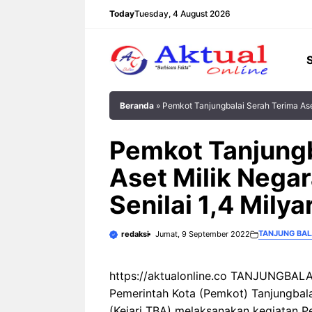
Langsung
Today
Tuesday, 4 August 2026
ke
isi
Beranda
»
Pemkot Tanjungbalai Serah Terima Aset
Pemkot Tanjungb
Aset Milik Negar
Senilai 1,4 Milya
TANJUNG BAL
redaksi
Jumat, 9 September 2022
https://aktualonline.co TANJUNGBALAI
Pemerintah Kota (Pemkot) Tanjungbala
(Kejari TBA) melaksanakan kegiatan P