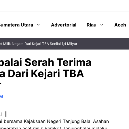
Sumatera Utara
Advertorial
Riau
Aceh
 Milik Negara Dari Kejari TBA Senilai 1,4 Milyar
alai Serah Terima
a Dari Kejari TBA
r
AI
 |||
i bersama Kejaksaan Negeri Tanjung Balai Asahan
enyerahan aset milik Pemkot Tanjungbalai melalui