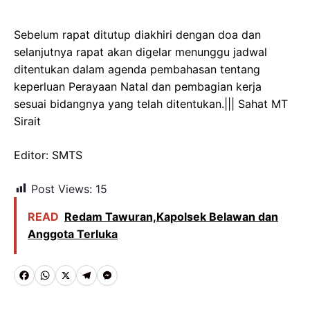
Sebelum rapat ditutup diakhiri dengan doa dan
selanjutnya rapat akan digelar menunggu jadwal
ditentukan dalam agenda pembahasan tentang
keperluan Perayaan Natal dan pembagian kerja
sesuai bidangnya yang telah ditentukan.||| Sahat MT
Sirait
Editor: SMTS
Post Views:
15
READ
Redam Tawuran,Kapolsek Belawan dan
Anggota Terluka
F
W
X
T
M
a
h
e
e