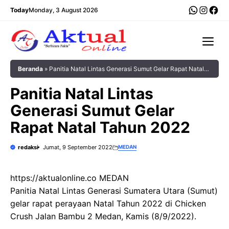
Langsung
WhatsA
Insta
Fac
Today
Monday, 3 August 2026
ke
isi
Me
Beranda
»
Panitia Natal Lintas Generasi Sumut Gelar Rapat Natal
Tahun 2022
Panitia Natal Lintas
Generasi Sumut Gelar
Rapat Natal Tahun 2022
redaksi
Jumat, 9 September 2022
MEDAN
https://aktualonline.co MEDAN
Panitia Natal Lintas Generasi Sumatera Utara (Sumut)
gelar rapat perayaan Natal Tahun 2022 di Chicken
Crush Jalan Bambu 2 Medan, Kamis (8/9/2022).