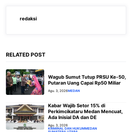
c
a
l
s
e
t
e
s
redaksi
b
s
g
e
o
A
r
n
o
p
a
g
k
p
m
e
RELATED POST
r
Wagub Sumut Tutup PRSU Ke-50,
Putaran Uang Capai Rp50 Miliar
Agu. 3, 2026
MEDAN
‎Kabar Wajib Setor 15% di
Perkimcikataru Medan Mencuat,
Ada Inisial DA dan DE
Agu. 3, 2026
KRIMINAL DAN HUKUM
MEDAN
SUMATERA UTARA