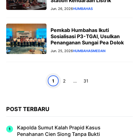
Station Kendaraan Listrik
Jun. 26, 2026
HUMBAHAS
Pemkab Humbahas Ikuti
Sosialisasi P3-TGAI, Usulkan
Penanganan Sungai Pea Dolok
Jun. 25, 2026
HUMBAHAS
MEDAN
Halaman
Halaman
Halaman
1
2
…
31
POST TERBARU
Kapolda Sumut Kalah Prapid Kasus
Penahanan Cien Siong Tanpa Bukti