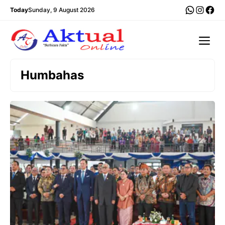
Langsung
WhatsA
Insta
Fac
Today
Sunday, 9 August 2026
ke
isi
Me
Humbahas