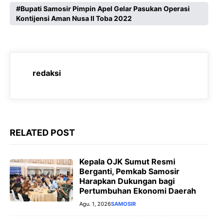
c
a
l
s
Bupati Samosir Pimpin Apel Gelar Pasukan Operasi
Kontijensi Aman Nusa II Toba 2022
e
t
e
s
b
s
g
e
o
A
r
n
o
p
a
g
redaksi
k
p
m
e
r
RELATED POST
Kepala OJK Sumut Resmi
Berganti, Pemkab Samosir
Harapkan Dukungan bagi
Pertumbuhan Ekonomi Daerah
Agu. 1, 2026
SAMOSIR