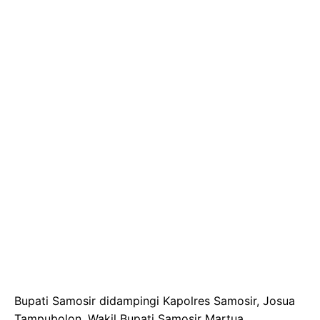
Bupati Samosir didampingi Kapolres Samosir, Josua
Tampubolon, Wakil Bupati Samosir Martua