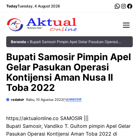
Langsung
WhatsA
Insta
Fac
Today
Tuesday, 4 August 2026
ke
isi
Me
Beranda
»
Bupati Samosir Pimpin Apel Gelar Pasukan Operasi
Kontijensi Aman Nusa II Toba 2022
Bupati Samosir Pimpin Apel
Gelar Pasukan Operasi
Kontijensi Aman Nusa II
Toba 2022
redaksi
Rabu, 10 Agustus 2022
SAMOSIR
https://aktualonline.co SAMOSIR |||
Bupati Samosir, Vandiko T. Gultom pimpin Apel Gelar
Pasukan Operasi Kontijensi Aman Toba 2022 di