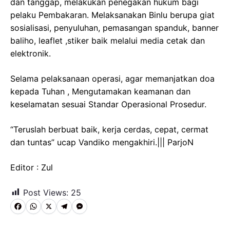
dan tanggap, melakukan penegakan hukum bagi
pelaku Pembakaran. Melaksanakan Binlu berupa giat
sosialisasi, penyuluhan, pemasangan spanduk, banner
baliho, leaflet ,stiker baik melalui media cetak dan
elektronik.
Selama pelaksanaan operasi, agar memanjatkan doa
kepada Tuhan , Mengutamakan keamanan dan
keselamatan sesuai Standar Operasional Prosedur.
“Teruslah berbuat baik, kerja cerdas, cepat, cermat
dan tuntas” ucap Vandiko mengakhiri.||| ParjoN
Editor : Zul
Post Views:
25
F
W
X
T
M
a
h
e
e