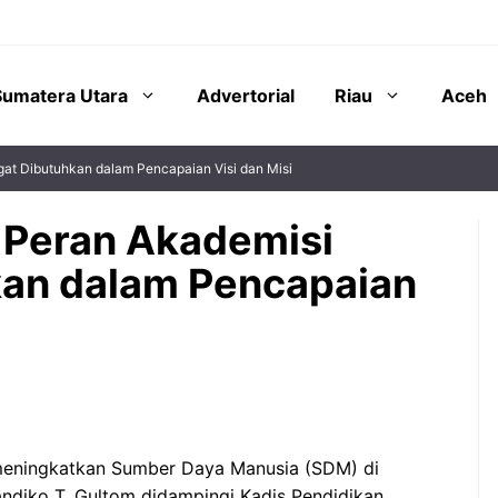
Sumatera Utara
Advertorial
Riau
Aceh
gat Dibutuhkan dalam Pencapaian Visi dan Misi
: Peran Akademisi
kan dalam Pencapaian
eningkatkan Sumber Daya Manusia (SDM) di
ndiko T. Gultom didampingi Kadis Pendidikan