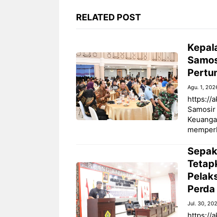
RELATED POST
Kepal
Samos
Pertu
Agu. 1, 202
https://
Samosir 
Keuangan
memperk
Sepak
Tetap
Pelak
Perda
Jul. 30, 20
https://