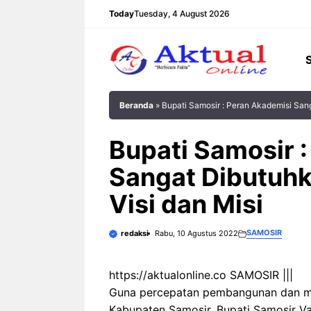
Langsung
Today
Tuesday, 4 August 2026
ke
isi
Beranda
»
Bupati Samosir : Peran Akademisi San
Bupati Samosir 
Sangat Dibutuh
Visi dan Misi
SAMOSIR
redaksi
Rabu, 10 Agustus 2022
https://aktualonline.co SAMOSIR |||
Guna percepatan pembangunan dan m
Kabupaten Samosir, Bupati Samosir Va