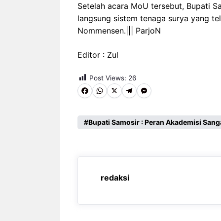
Setelah acara MoU tersebut, Bupati 
langsung sistem tenaga surya yang te
Nommensen.||| ParjoN
Editor : Zul
Post Views:
26
F
W
X
T
M
a
h
e
e
c
a
l
s
Bupati Samosir : Peran Akademisi Sang
e
t
e
s
b
s
g
e
o
A
r
n
redaksi
o
p
a
g
k
p
m
e
r