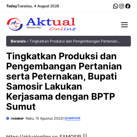
Langsung
WhatsA
Insta
Fac
Today
Tuesday, 4 August 2026
ke
isi
Me
Beranda
»
Tingkatkan Produksi dan Pengembangan Pertanian
serta Peternakan, Bupati Samosir Lakukan Kerjasama dengan
Tingkatkan Produksi dan
BPTP Sumut
Pengembangan Pertanian
serta Peternakan, Bupati
Samosir Lakukan
Kerjasama dengan BPTP
Sumut
redaksi
Rabu, 10 Agustus 2022
SAMOSIR
https://aktualonline.co SAMOSIR |||