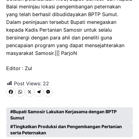
Balai meninjau lokasi pengembangan peternakan
yang telah berhasil dibudidayakan BPTP Sumut.
Dalam peninjauan tersebut Bupati menegaskan
kepada Kadis Pertanian Samosir untuk selalu
bersinergi dengan para ahli dan peneliti guna
pencapaian program yang dapat mensejahterakan
masyarakat Samosir.||| ParjoN
Editor : Zul
Post Views:
22
F
W
X
T
M
a
h
e
e
c
a
l
s
Bupati Samosir Lakukan Kerjasama dengan BPTP
Sumut
e
t
e
s
Tingkatkan Produksi dan Pengembangan Pertanian
b
s
g
e
serta Peternakan