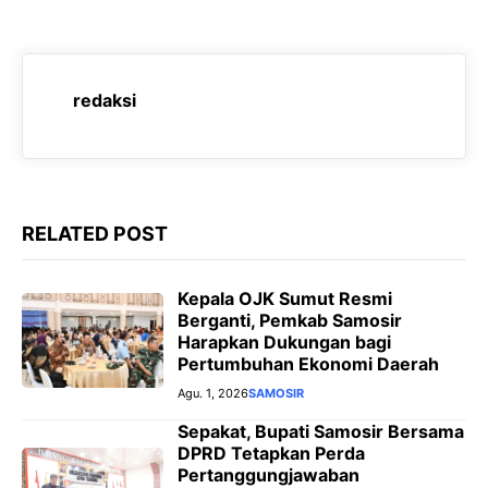
o
A
r
n
o
p
a
g
k
p
m
e
redaksi
r
RELATED POST
Kepala OJK Sumut Resmi
Berganti, Pemkab Samosir
Harapkan Dukungan bagi
Pertumbuhan Ekonomi Daerah
Agu. 1, 2026
SAMOSIR
Sepakat, Bupati Samosir Bersama
DPRD Tetapkan Perda
Pertanggungjawaban