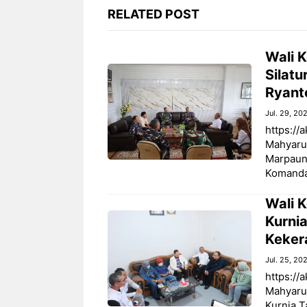
RELATED POST
Wali 
Silatu
Ryant
Jul. 29, 20
https://
Mahyarud
Marpaung
Komandan
Wali 
Kurni
Keker
Jul. 25, 20
https://
Mahyaru
Kurnia 