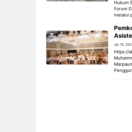
Hukum S
Forum G
melalui 
Pemko
Asist
Jul. 15, 20
https://
Muhamma
Marpaung
Penggun