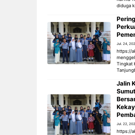
diduga 
Perin
Perku
Pemen
Jul. 24, 20
https://
menggel
Tingkat 
Tanjungb
Jalin
Sumut
Bersa
Kekaya
Pemba
Jul. 22, 20
https://