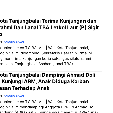
Kota Tanjungbalai Terima Kunjungan dan
rahmi Dan Lanal TBA Letkol Laut (P) Sigit
o
26
TANJUNG BALAI
aktualonline.co TG BALAI ||| Wali Kota Tanjungbalai,
din Salim, didampingi Sekretaris Daerah Nurmalini
 menerima kunjungan kerja sekaligus silaturrahmi
 Lanal Tanjungbalai Asahan (Lanal TBA)
Kota Tanjungbalai Dampingi Ahmad Doli
a Kunjungi ARM, Anak Diduga Korban
asan Terhadap Anak
26
TANJUNG BALAI
aktualonline.co TG BALAI ||| Wali Kota Tanjungbalai
ddin Salim mendampingi Anggota DPR-RI Ahmad Doli
Tandjung (ADK) saat kunjungannya menemui “ARM” anak