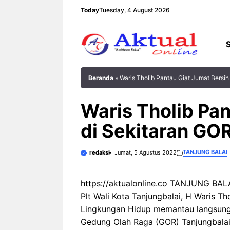
Langsung
Today
Tuesday, 4 August 2026
ke
isi
Beranda
»
Waris Tholib Pantau Giat Jumat Bersih
Waris Tholib Pan
di Sekitaran GO
TANJUNG BALAI
redaksi
Jumat, 5 Agustus 2022
https://aktualonline.co TANJUNG BALAI
Plt Wali Kota Tanjungbalai, H Waris T
Lingkungan Hidup memantau langsung 
Gedung Olah Raga (GOR) Tanjungbalai,