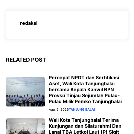
b
s
g
e
o
A
r
n
o
p
a
g
redaksi
k
p
m
e
r
RELATED POST
Percepat NPGT dan Sertifikasi
Aset, Wali Kota Tanjungbalai
bersama Kepala Kanwil BPN
Provsu Tinjau Sejumlah Pulau-
Pulau Milik Pemko Tanjungbalai
Agu. 6, 2026
TANJUNG BALAI
Wali Kota Tanjungbalai Terima
Kunjungan dan Silaturahmi Dan
Lanal TBA Letkol Laut (P) Sigit