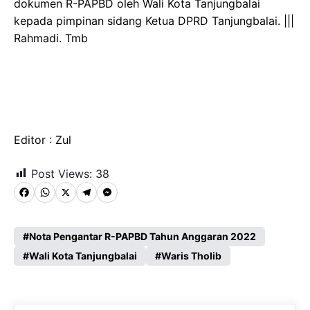
dokumen R-PAPBD oleh Wali Kota Tanjungbalai
kepada pimpinan sidang Ketua DPRD Tanjungbalai. |||
Rahmadi. Tmb
Editor : Zul
Post Views:
38
F
W
X
T
M
a
h
e
e
c
a
l
s
Nota Pengantar R-PAPBD Tahun Anggaran 2022
e
Wali Kota Tanjungbalai
t
e
s
Waris Tholib
b
s
g
e
o
A
r
n