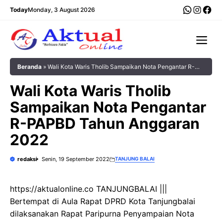
Langsung
WhatsA
Insta
Fac
Today
Monday, 3 August 2026
ke
isi
Me
Beranda
»
Wali Kota Waris Tholib Sampaikan Nota Pengantar R-
PAPBD Tahun Anggaran 2022
Wali Kota Waris Tholib
Sampaikan Nota Pengantar
R-PAPBD Tahun Anggaran
2022
redaksi
Senin, 19 September 2022
TANJUNG BALAI
https://aktualonline.co TANJUNGBALAI |||
Bertempat di Aula Rapat DPRD Kota Tanjungbalai
dilaksanakan Rapat Paripurna Penyampaian Nota