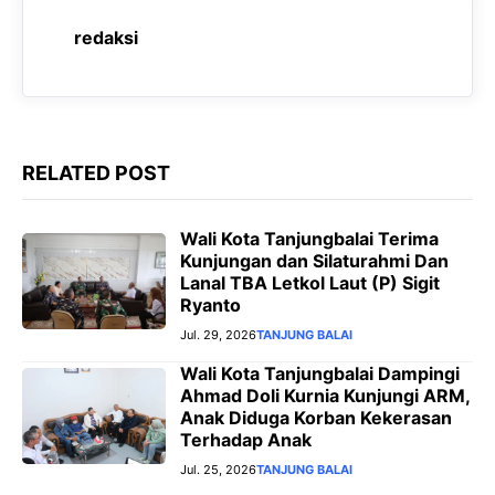
o
p
a
g
redaksi
k
p
m
e
r
RELATED POST
Wali Kota Tanjungbalai Terima
Kunjungan dan Silaturahmi Dan
Lanal TBA Letkol Laut (P) Sigit
Ryanto
Jul. 29, 2026
TANJUNG BALAI
Wali Kota Tanjungbalai Dampingi
Ahmad Doli Kurnia Kunjungi ARM,
Anak Diduga Korban Kekerasan
Terhadap Anak
Jul. 25, 2026
TANJUNG BALAI