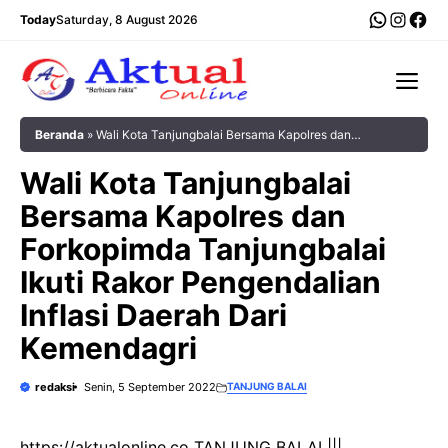
Langsung
WhatsA
Insta
Fac
Today
Saturday, 8 August 2026
ke
isi
Me
Beranda
»
Wali Kota Tanjungbalai Bersama Kapolres dan
Forkopimda Tanjungbalai Ikuti Rakor Pengendalian Inflasi Daerah
Wali Kota Tanjungbalai
Dari Kemendagri
Bersama Kapolres dan
Forkopimda Tanjungbalai
Ikuti Rakor Pengendalian
Inflasi Daerah Dari
Kemendagri
redaksi
Senin, 5 September 2022
TANJUNG BALAI
https://aktualonline.co TANJUNG BALAI |||