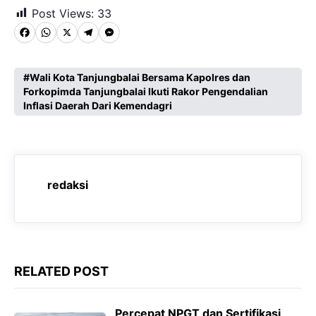
Post Views:
33
F
W
X
T
M
a
h
e
e
c
a
l
s
Wali Kota Tanjungbalai Bersama Kapolres dan
Forkopimda Tanjungbalai Ikuti Rakor Pengendalian
e
t
e
s
Inflasi Daerah Dari Kemendagri
b
s
g
e
o
A
r
n
o
p
a
g
redaksi
k
p
m
e
r
RELATED POST
Percepat NPGT dan Sertifikasi