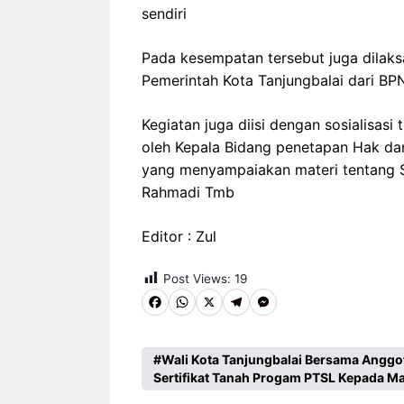
sendiri
Pada kesempatan tersebut juga dilaksa
Pemerintah Kota Tanjungbalai dari BPN
Kegiatan juga diisi dengan sosialisas
oleh Kepala Bidang penetapan Hak da
yang menyampaiakan materi tentang Ser
Rahmadi Tmb
Editor : Zul
Post Views:
19
F
W
X
T
M
a
h
e
e
c
a
l
s
Wali Kota Tanjungbalai Bersama Anggo
Sertifikat Tanah Progam PTSL Kepada M
e
t
e
s