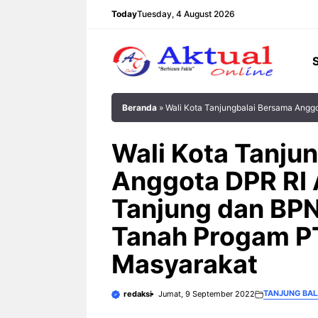
Langsung
Today
Tuesday, 4 August 2026
ke
isi
Beranda
»
Wali Kota Tanjungbalai Bersama Angg
Wali Kota Tanju
Anggota DPR RI 
Tanjung dan BPN
Tanah Progam P
Masyarakat
TANJUNG BAL
redaksi
Jumat, 9 September 2022