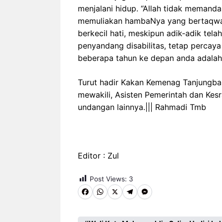
menjalani hidup. “Allah tidak memanda
memuliakan hambaNya yang bertaqwa. 
berkecil hati, meskipun adik-adik tela
penyandang disabilitas, tetap percaya d
beberapa tahun ke depan anda adalah 
Turut hadir Kakan Kemenag Tanjungba
mewakili, Asisten Pemerintah dan Kes
undangan lainnya.||| Rahmadi Tmb
Editor : Zul
Post Views:
3
F
W
X
T
M
a
h
e
e