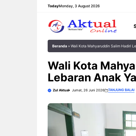
Langsung
Today
Monday, 3 August 2026
ke
isi
Beranda
»
Wali Kota Mahyaruddin Salim Hadiri Le
Wali Kota Mahya
Lebaran Anak Yat
TANJUNG BALAI
Zul Aktual
Jumat, 26 Juni 2026