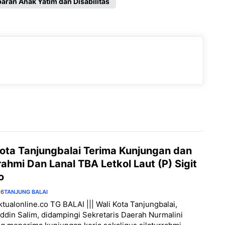
aran Anak Yatim dan Disabilitas
Kota Tanjungbalai Terima Kunjungan dan
rahmi Dan Lanal TBA Letkol Laut (P) Sigit
o
26
TANJUNG BALAI
aktualonline.co TG BALAI ||| Wali Kota Tanjungbalai,
din Salim, didampingi Sekretaris Daerah Nurmalini