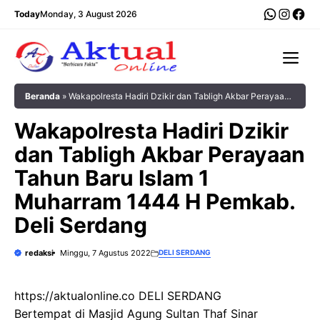
Langsung
WhatsA
Insta
Fac
Today
Monday, 3 August 2026
ke
isi
Me
Beranda
»
Wakapolresta Hadiri Dzikir dan Tabligh Akbar Perayaan
Tahun Baru Islam 1 Muharram 1444 H Pemkab. Deli Serdang
Wakapolresta Hadiri Dzikir
dan Tabligh Akbar Perayaan
Tahun Baru Islam 1
Muharram 1444 H Pemkab.
Deli Serdang
redaksi
Minggu, 7 Agustus 2022
DELI SERDANG
https://aktualonline.co DELI SERDANG
Bertempat di Masjid Agung Sultan Thaf Sinar