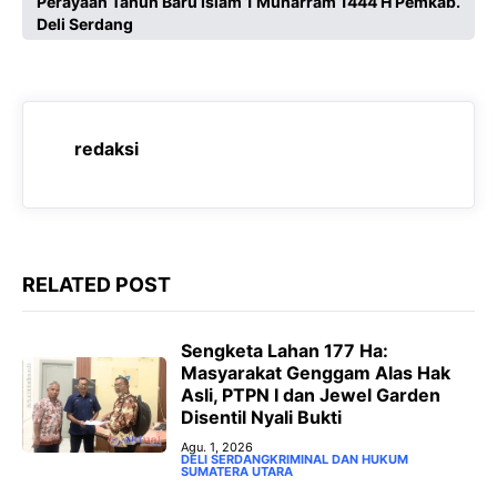
Perayaan Tahun Baru Islam 1 Muharram 1444 H Pemkab.
e
t
e
s
Deli Serdang
b
s
g
e
o
A
r
n
o
p
a
g
redaksi
k
p
m
e
r
RELATED POST
Sengketa Lahan 177 Ha:
Masyarakat Genggam Alas Hak
Asli, PTPN I dan Jewel Garden
Disentil Nyali Bukti
Agu. 1, 2026
DELI SERDANG
KRIMINAL DAN HUKUM
SUMATERA UTARA