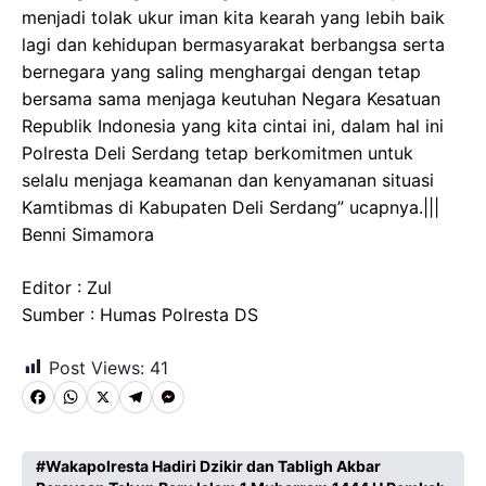
menjadi tolak ukur iman kita kearah yang lebih baik
lagi dan kehidupan bermasyarakat berbangsa serta
bernegara yang saling menghargai dengan tetap
bersama sama menjaga keutuhan Negara Kesatuan
Republik Indonesia yang kita cintai ini, dalam hal ini
Polresta Deli Serdang tetap berkomitmen untuk
selalu menjaga keamanan dan kenyamanan situasi
Kamtibmas di Kabupaten Deli Serdang” ucapnya.|||
Benni Simamora
Editor : Zul
Sumber : Humas Polresta DS
Post Views:
41
F
W
X
T
M
a
h
e
e
c
a
l
s
Wakapolresta Hadiri Dzikir dan Tabligh Akbar