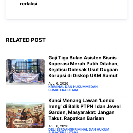
o
A
r
n
redaksi
o
p
a
g
k
p
m
e
r
RELATED POST
‎Gaji Tiga Bulan Asisten Bisnis
Koperasi Merah Putih Ditahan,
Kejatisu Didesak Usut Dugaan
Korupsi di Diskop UKM Sumut
Agu. 6, 2026
KRIMINAL DAN HUKUM
MEDAN
SUMATERA UTARA
‎Kunci Menang Lawan ‘Londo
Ireng’ di Balik PTPN I dan Jewel
Garden, Masyarakat: Jangan
Takut, Rapatkan Barisan
Agu. 6, 2026
DELI SERDANG
KRIMINAL DAN HUKUM
SUMATERA UTARA