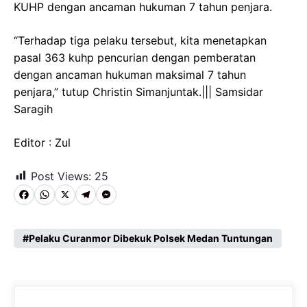
KUHP dengan ancaman hukuman 7 tahun penjara.
“Terhadap tiga pelaku tersebut, kita menetapkan
pasal 363 kuhp pencurian dengan pemberatan
dengan ancaman hukuman maksimal 7 tahun
penjara,” tutup Christin Simanjuntak.||| Samsidar
Saragih
Editor : Zul
Post Views:
25
F
W
X
T
M
a
h
e
e
c
a
l
s
Pelaku Curanmor Dibekuk Polsek Medan Tuntungan
e
t
e
s
b
s
g
e