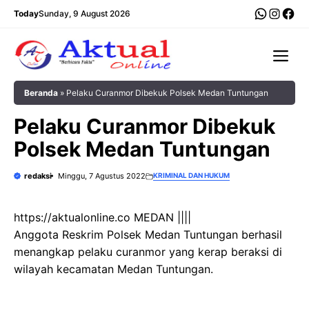
Langsung
WhatsA
Insta
Fac
Today
Sunday, 9 August 2026
ke
isi
Me
Beranda
»
Pelaku Curanmor Dibekuk Polsek Medan Tuntungan
Pelaku Curanmor Dibekuk
Polsek Medan Tuntungan
redaksi
Minggu, 7 Agustus 2022
KRIMINAL DAN HUKUM
https://aktualonline.co MEDAN ||||
Anggota Reskrim Polsek Medan Tuntungan berhasil
menangkap pelaku curanmor yang kerap beraksi di
wilayah kecamatan Medan Tuntungan.