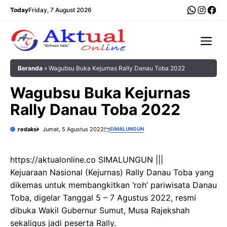
Langsung
WhatsA
Insta
Fac
Today
Friday, 7 August 2026
ke
isi
Me
Beranda
»
Wagubsu Buka Kejurnas Rally Danau Toba 2022
Wagubsu Buka Kejurnas
Rally Danau Toba 2022
redaksi
Jumat, 5 Agustus 2022
SIMALUNGUN
https://aktualonline.co SIMALUNGUN |||
Kejuaraan Nasional (Kejurnas) Rally Danau Toba yang
dikemas untuk membangkitkan ‘roh’ pariwisata Danau
Toba, digelar Tanggal 5 – 7 Agustus 2022, resmi
dibuka Wakil Gubernur Sumut, Musa Rajekshah
sekaligus jadi peserta Rally.