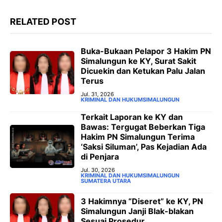
RELATED POST
‎Buka-Bukaan Pelapor 3 Hakim PN
Simalungun ke KY, Surat Sakit
Dicuekin dan Ketukan Palu Jalan
Terus ‎
Jul. 31, 2026
KRIMINAL DAN HUKUM
SIMALUNGUN
‎Terkait Laporan ke KY dan
Bawas: Tergugat Beberkan Tiga
Hakim PN Simalungun Terima
‘Saksi Siluman’, Pas Kejadian Ada
di Penjara
Jul. 30, 2026
KRIMINAL DAN HUKUM
SIMALUNGUN
SUMATERA UTARA
3 Hakimnya “Diseret” ke KY, PN
Simalungun Janji Blak-blakan
Sesuai Prosedur