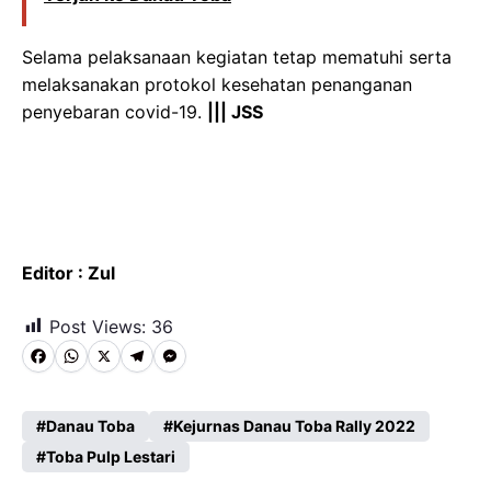
Selama pelaksanaan kegiatan tetap mematuhi serta
melaksanakan protokol kesehatan penanganan
penyebaran covid-19.
||| JSS
Editor : Zul
Post Views:
36
F
W
X
T
M
a
h
e
e
c
a
l
s
Danau Toba
Kejurnas Danau Toba Rally 2022
e
Toba Pulp Lestari
t
e
s