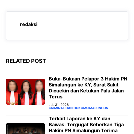
b
s
g
e
o
A
r
n
o
p
a
g
redaksi
k
p
m
e
r
RELATED POST
‎Buka-Bukaan Pelapor 3 Hakim PN
Simalungun ke KY, Surat Sakit
Dicuekin dan Ketukan Palu Jalan
Terus ‎
Jul. 31, 2026
KRIMINAL DAN HUKUM
SIMALUNGUN
‎Terkait Laporan ke KY dan
Bawas: Tergugat Beberkan Tiga
Hakim PN Simalungun Terima