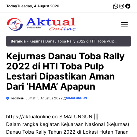
Langsung
WhatsA
Insta
Fac
Today
Tuesday, 4 August 2026
ke
isi
Me
Beranda
»
Kejurnas Danau Toba Rally 2022 di HTI Toba Pulp
Lestari Dipastikan Aman Dari ‘HAMA’ Apapun
Kejurnas Danau Toba Rally
2022 di HTI Toba Pulp
Lestari Dipastikan Aman
Dari ‘HAMA’ Apapun
redaksi
Jumat, 5 Agustus 2022
SIMALUNGUN
https://aktualonline.co SIMALUNGUN |||
Dalam rangka kegiatan Kejuaraan Nasional (Kejurnas)
Danau Toba Rally Tahun 2022 di Lokasi Hutan Tanan