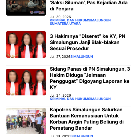
‘Saksi Siluman’, Pas Kejadian Ada
di Penjara
Jul. 30, 2026
KRIMINAL DAN HUKUM
SIMALUNGUN
SUMATERA UTARA
3 Hakimnya “Diseret” ke KY, PN
Simalungun Janji Blak-blakan
Sesuai Prosedur
Jul. 27, 2026
SIMALUNGUN
‎Sidang Panas di PN Simalungun, 3
Hakim Diduga “Jelmaan
Penggugat” Digoyang Laporan ke
KY
Jul. 24, 2026
KRIMINAL DAN HUKUM
SIMALUNGUN
Kapolres Simalungun Salurkan
Bantuan Kemanusiaan Untuk
Korban Angin Puting Beliung di
Pematang Bandar
Jul. 10, 2026
SIMALUNGUN