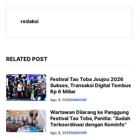
b
s
g
e
o
A
r
n
o
p
a
g
redaksi
k
p
m
e
r
RELATED POST
Festival Tao Toba Joujou 2026
Sukses, Transaksi Digital Tembus
Rp 6 Miliar
Agu. 9, 2026
SAMOSIR
Wartawan Dilarang ke Panggung
Festival Tao Toba, Panitia: “Sudah
Terkoordinasi dengan Kominfo”
Agu. 8, 2026
SAMOSIR