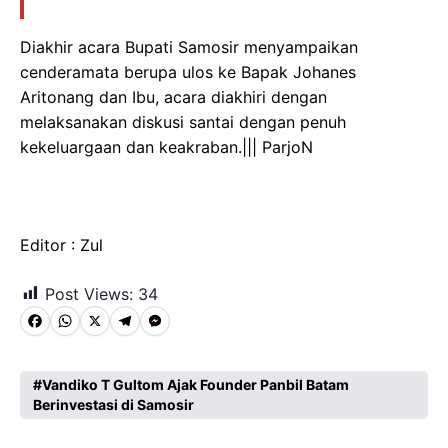
Diakhir acara Bupati Samosir menyampaikan
cenderamata berupa ulos ke Bapak Johanes
Aritonang dan Ibu, acara diakhiri dengan
melaksanakan diskusi santai dengan penuh
kekeluargaan dan keakraban.||| ParjoN
Editor : Zul
Post Views:
34
F
W
X
T
M
a
h
e
e
c
a
l
s
Vandiko T Gultom Ajak Founder Panbil Batam
Berinvestasi di Samosir
e
t
e
s