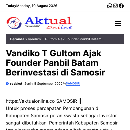
Langsung
WhatsA
Insta
Fac
Today
Monday, 10 August 2026
ke
isi
Me
Beranda
»
Vandiko T Gultom Ajak Founder Panbil Batam
Berinvestasi di Samosir
Vandiko T Gultom Ajak
Founder Panbil Batam
Berinvestasi di Samosir
redaksi
Senin, 5 September 2022
SAMOSIR
https://aktualonline.co SAMOSIR |||
Untuk proses percepatan Pembangunan di
Kabupaten Samosir peran swasta sebagai Investor
sangat dibutuhkan. Pemerintah Kabupaten Samosir
terus berusaha mengundang pihak swasta untuk