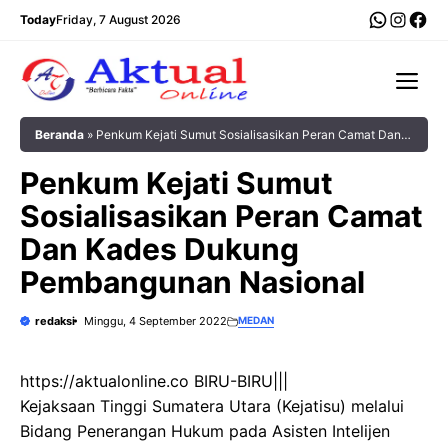
Langsung
WhatsA
Insta
Fac
Today
Friday, 7 August 2026
ke
isi
Me
Beranda
»
Penkum Kejati Sumut Sosialisasikan Peran Camat Dan
Kades Dukung Pembangunan Nasional
Penkum Kejati Sumut
Sosialisasikan Peran Camat
Dan Kades Dukung
Pembangunan Nasional
redaksi
Minggu, 4 September 2022
MEDAN
https://aktualonline.co BIRU-BIRU|||
Kejaksaan Tinggi Sumatera Utara (Kejatisu) melalui
Bidang Penerangan Hukum pada Asisten Intelijen