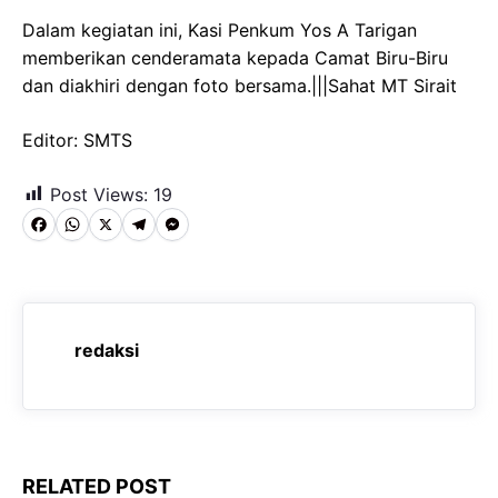
Dalam kegiatan ini, Kasi Penkum Yos A Tarigan
memberikan cenderamata kepada Camat Biru-Biru
dan diakhiri dengan foto bersama.|||Sahat MT Sirait
Editor: SMTS
Post Views:
19
F
W
X
T
M
a
h
e
e
c
a
l
s
e
t
e
s
redaksi
b
s
g
e
o
A
r
n
o
p
a
g
k
p
m
e
RELATED POST