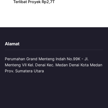
Terlibat Proyek Rp2,7T
Alamat
Perumahan Grand Menteng Indah No.99K - Jl.
Menteng VII Kel. Denai Kec. Medan Denai Kota Medan
Prov. Sumatera Utara