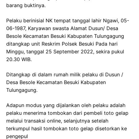
barang buktinya.
Pelaku berinisial NK tempat tanggal lahir Ngawi, 05-
06-1987, Karyawan swasta Alamat Dusun/ Desa
Besole Kecamatan Besuki Kabupaten Tulungagung
ditangkap unit Reskrim Polsek Besuki Pada hari
Minggu, tanggal 25 September 2022, sekira pukul
20.30 WIB.
Ditangkap di dalam rumah milik pelaku di Dusun /
Desa Besole Kecamatan Besuki Kabupaten
Tulungagung.
Adapun modus yang dijalankan oleh pelaku adalah
pelaku menerima tombokan dari pembeli toto gelap
melalui transaksi online, selanjutnya setelah
terkumpul hasil tombokan toto gelap disetorkan ke
pengepul