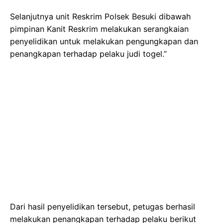
Selanjutnya unit Reskrim Polsek Besuki dibawah
pimpinan Kanit Reskrim melakukan serangkaian
penyelidikan untuk melakukan pengungkapan dan
penangkapan terhadap pelaku judi togel.”
Dari hasil penyelidikan tersebut, petugas berhasil
melakukan penangkapan terhadap pelaku berikut