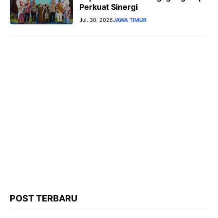
Perkuat Sinergi
Jul. 30, 2026
JAWA TIMUR
POST TERBARU